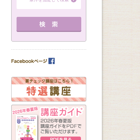
（全3回）
第１・３・５金曜
（全6回）
19：00～20：30 定員 16名
（全8回）
16：45～18：15 
12：30～14：30 定員 15名
教室を選ぶ
を見る
詳細を見る
詳細を見る
カテゴリーを選ぶ
曜日の指定
月
火
水
木
金
土
日
（※複数回答可）
開始時間の指定
午前の部
午後の部
夜の部
（※複数回答可）