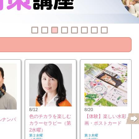
8/12
8/20
色のチカラを楽しむ
【体験】楽しい水彩
ルナンバ
カラーセラピー（第
画・ポストカード
2水曜）
第２水曜
第３木曜