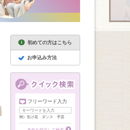
初めての方はこちら
お申込み方法
フリーワード入力
8/21
8/21
8/21
基本のチーズ＆ワイ
こども水彩画
日本画から俳画まで
ン講座
（小４以上）
例）生け花 ダンス 手芸
第３金曜
第１・３金曜
条件を指定して検索