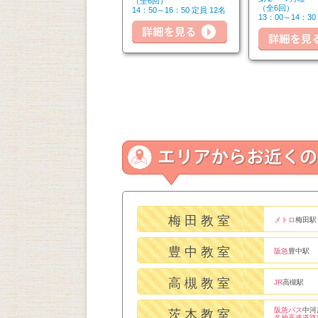
（全4回）
（全6回）
詳細を見る
（全6回）
12：30～14：30 定員 8名
14：50～16：50 定員 12名
13：00～14：30
詳細を見る
細を見る
梅田教室
メトロ
梅田駅
豊中教室
阪急
豊中駅
高槻教室
JR
高槻駅
阪急バス
中河
茨木教室
名神高速道路