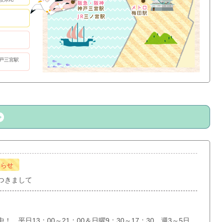
戸三宮駅
知らせ
つきまして
 平日13：00～21：00＆日曜9：30～17：30 週3～5日