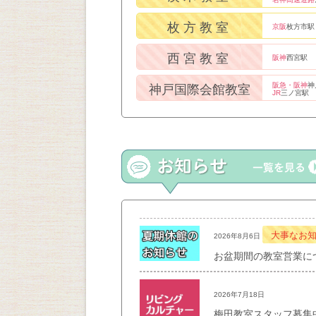
枚方教室
京阪
枚方市駅
西宮教室
阪神
西宮駅
阪急・阪神
神
神戸国際会館教室
JR
三ノ宮駅
大事なお
2026年8月6日
お盆期間の教室営業に
2026年7月18日
梅田教室スタッフ募集中！