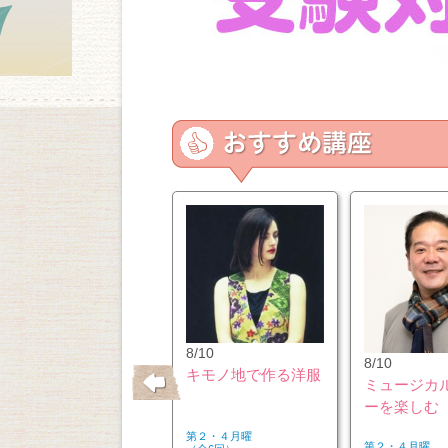
11/20
8/10
8/10
パールアクセサリー
キモノ地で作る洋服
ミュージカ
のアレンジ＆リメイ
ーを楽しむ
ク講座
第３金曜
第２・４月曜
第２・４月曜