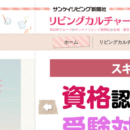
RIZAPグループ
の
サンケイリビング新聞社
が
企画・運営
ホーム
リビングカル