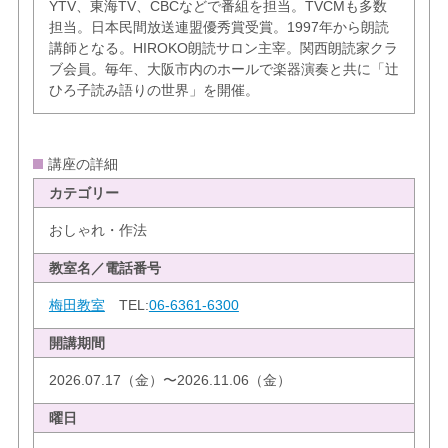
YTV、東海TV、CBCなどで番組を担当。TVCMも多数
担当。日本民間放送連盟優秀賞受賞。1997年から朗読
講師となる。HIROKO朗読サロン主宰。関西朗読家クラ
ブ会員。毎年、大阪市内のホールで楽器演奏と共に「辻
ひろ子読み語りの世界」を開催。
講座の詳細
カテゴリー
おしゃれ・作法
教室名／電話番号
梅田教室
TEL:
06-6361-6300
開講期間
2026.07.17（金）〜2026.11.06（金）
曜日