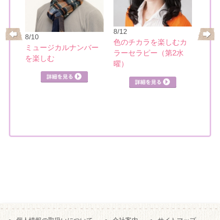
8/17
大人
8/12
リー
8/10
めぐ
色のチカラを楽しむカ
ミュージカルナンバー
ラーセラピー（第2水
を楽しむ
詳細を見る
曜）
見る
詳細を見る