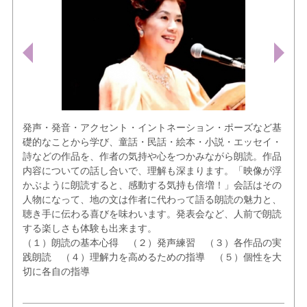
発声・発音・アクセント・イントネーション・ポーズなど基
礎的なことから学び、童話・民話・絵本・小説・エッセイ・
詩などの作品を、作者の気持や心をつかみながら朗読。作品
内容についての話し合いで、理解も深まります。「映像が浮
かぶように朗読すると、感動する気持も倍増！」会話はその
人物になって、地の文は作者に代わって語る朗読の魅力と、
聴き手に伝わる喜びを味わいます。発表会など、人前で朗読
する楽しさも体験も出来ます。
（１）朗読の基本心得 （２）発声練習 （３）各作品の実
践朗読 （４）理解力を高めるための指導 （５）個性を大
切に各自の指導