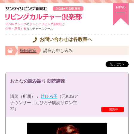
RIZAPグループ
の
サンケイリビング新聞社
が
企画・運営する
カルチャースクール
お問い合わせは各教室へ
梅田教室
講座お申し込み
おとなの読み語り 朗読講座
講師（所属）：
辻ひろ子
（元KBSア
ナウンサー、辻ひろ子朗読サロン主
宰）
特選講座
開講中