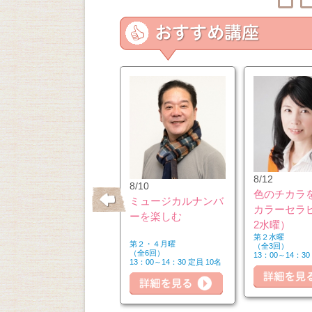
10/15
8/12
8/10
垂水・舞子の洋館め
色のチカラ
ミュージカルナンバ
ぐり・五色山洋館
カラーセラ
ーを楽しむ
2水曜）
第３木曜
第２水曜
第２・４月曜
（全1回）
（全3回）
（全6回）
10：30～15：10 定員 20名
13：00～14：30
13：00～14：30 定員 10名
詳細を見る