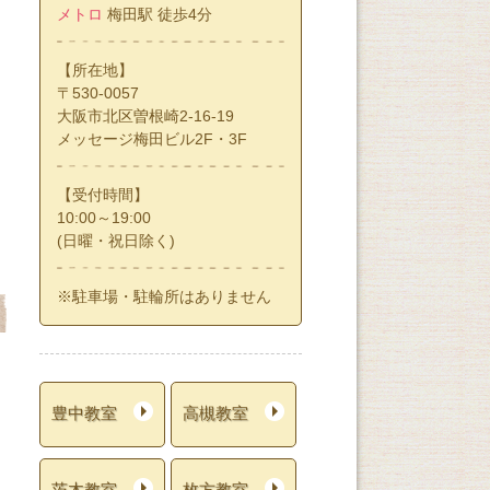
メトロ
梅田駅 徒歩4分
【所在地】
〒530-0057
大阪市北区曽根崎2-16-19
メッセージ梅田ビル2F・3F
【受付時間】
10:00～19:00
(日曜・祝日除く)
8/22
8/21
8/19
速読や脳トレ
※駐車場・駐輪所はありません
基本のチーズ＆ワイ
ハンドメイドバッグ
で「本の楽し
ン講座
方」
第２・４土曜
（全6回）
第３金曜
第３水曜
を見る
14：50～16：20 
（全3回）
（全3回）
19：00～20：30 定員 16名
12：30～14：30 定員 5名
豊中教室
高槻教室
詳細を見る
詳細を見る
茨木教室
枚方教室