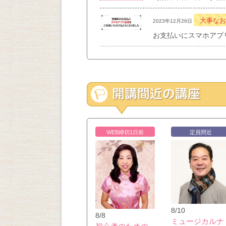
大事なお
2023年12月26日
お支払いにスマホアプ
WEB締切1日前
定員間近
8/10
8/8
ミュージカルナ