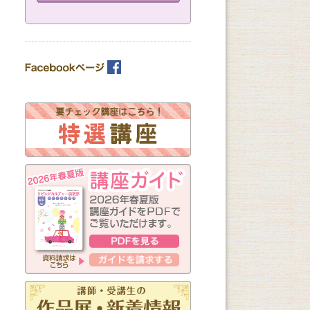
カテゴリーを選ぶ
曜日の指定
月
火
水
木
金
土
日
（※複数回答可）
開始時間の指定
午前の部
午後の部
夜の部
（※複数回答可）
新しく始まる講座
1日講座
体験講座