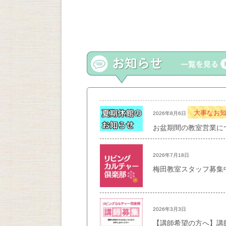
詳細を見る
細を見る
大事なお
2026年8月6日
お盆期間の教室営業に
2026年7月18日
梅田教室スタッフ募集中！
2026年3月3日
【講師希望の方へ】講