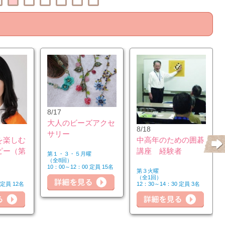
8/17
大人のビーズアクセ
8/18
サリー
を楽しむ
中高年のための囲碁
ピー（第
講座 経験者
第１・３・５月曜
（全8回）
10：00～12：00 定員 15名
第３火曜
詳細
（全1回）
 定員 12名
12：30～14：30 定員 3名
詳細を見る
詳細を見る