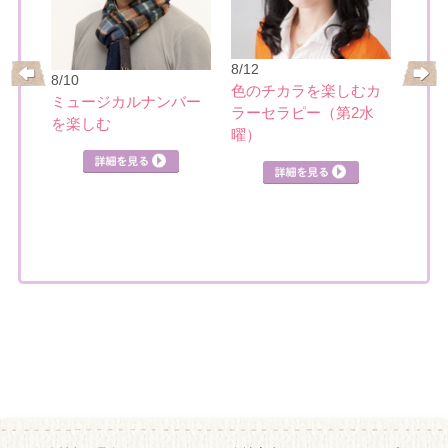
8/17
大人
8/12
リー
8/10
めぐ
色のチカラを楽しむカ
ミュージカルナンバー
ラーセラピー（第2水
を楽しむ
詳細を見る
曜）
見る
詳細を見る