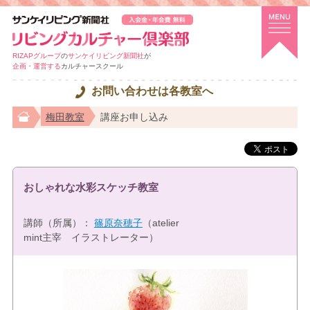
RIZAPグループ
の
サンケイリビング新聞社
が
企画・運営する
カルチャースクール
お問い合わせは各教室へ
梅田教室
講座お申し込み
おしゃれな水彩スケッチ教室
講師（所属）：
篠原奈穂子
（atelier
mint主宰 イラストレーター）