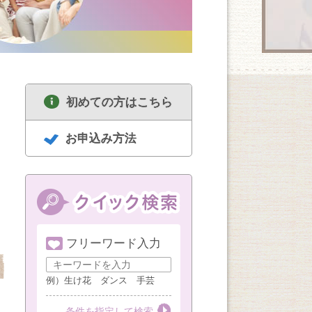
初めての方はこちら
お申込み方法
フリーワード入力
8/21
8/21
8/21
基本のチーズ＆ワイ
こども水彩画
日本画から俳画まで
ン講座
（小４以上）
例）生け花 ダンス 手芸
第３金曜
第１・３金曜
条件を指定して検索