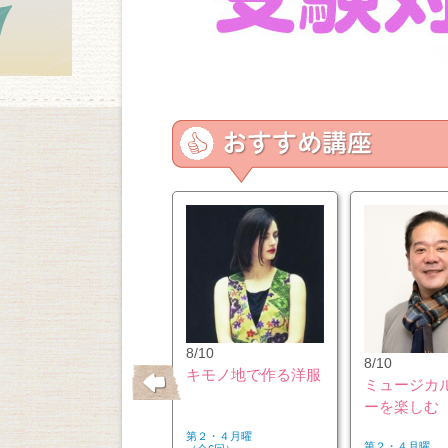
11/20
8/10
8/10
パールアクセサリー
キモノ地で作る洋服
ミュージカ
のアレンジ＆リメイ
ーを楽しむ
ク講座
第３金曜
第２・４月曜
第２・４月曜