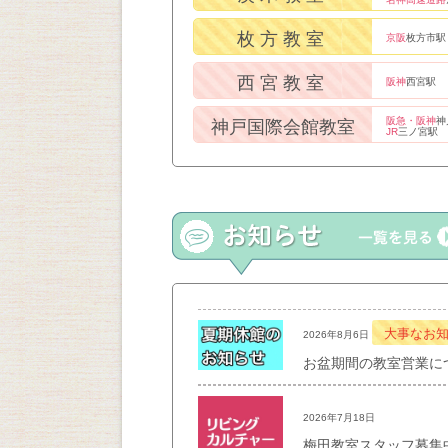
枚方教室
京阪
枚方市駅
西宮教室
阪神
西宮駅
阪急・阪神
神
神戸国際会館教室
JR
三ノ宮駅
大事なお
2026年8月6日
お盆期間の教室営業に
2026年7月18日
梅田教室スタッフ募集中！