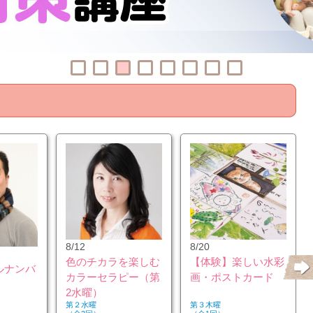
8/12
8/20
色のチカラを楽しむ
【体験】楽しい水彩
ルナンバ
カラーセラピー（第
画・ポストカード
2水曜）
第２水曜
第３木曜