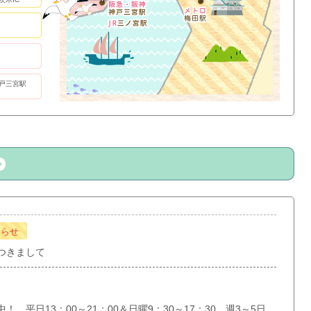
戸三宮駅
知らせ
つきまして
 平日13：00～21：00＆日曜9：30～17：30 週3～5日