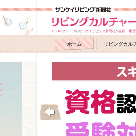
RIZAPグループ
の
サンケイリビング新聞社
が
企画・運営
ホーム
リビングカル