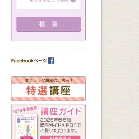
（全3回）
第１・３・５金曜
（全6回）
19：00～20：30 定員 16名
（全8回）
16：45～18：15 
12：30～14：30 定員 15名
教室を選ぶ
を見る
詳細を見る
詳細を見る
カテゴリーを選ぶ
曜日の指定
月
火
水
木
金
土
日
（※複数回答可）
開始時間の指定
午前の部
午後の部
夜の部
（※複数回答可）