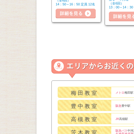
（全4回）
（全6回）
詳細を見る
（全6回）
12：30～14：30 定員 8名
14：50～16：50 定員 12名
13：00～14：30
詳細を見る
細を見る
梅田教室
メトロ
梅田駅
豊中教室
阪急
豊中駅
高槻教室
JR
高槻駅
阪急バス
中河
茨木教室
名神高速道路