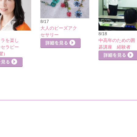
8/17
大人のビーズアク
8/18
セサリー
カラを楽し
中高年のための囲
ーセラピー
碁講座 経験者
曜）
詳細を見る
詳細を見る