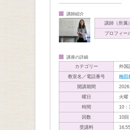
講師紹介
講師（所属
プロフィー
講座の詳細
カテゴリー
外国
教室名／電話番号
梅田
開講期間
202
曜日
火曜
時間
10：
回数
10回
受講料
16,