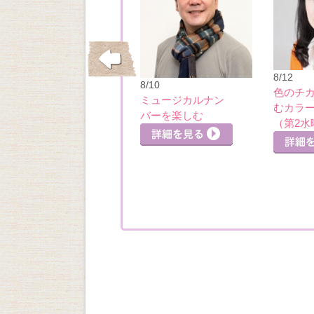
10/15
8/12
8/10
垂水・舞子の洋館
色のチ
ミュージカルナン
めぐり・五色山洋
むカラ
バーを楽しむ
館
（第2水
細を見る
詳細を見る
詳細を見る