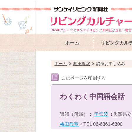
RIZAPグループ
の
サンケイリビング新聞社
が
企画・運営
ホーム
リビングカル
ホーム
梅田教室
講座お申し込み
このページを印刷する
わくわく中国語会話
講師（所属）：
于雪婷
（兵庫県立
梅田教室
／TEL
06-6361-6300