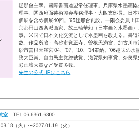
毬那會主宰。國際書画連盟常任理事。兵庫県水墨画協
理事。関西扇面芸術協会専務理事・大阪支部長。日本
個展を含め個展40回。'95毬那會創設。一陽会委員
京都円山四条派画家、故三輪華船（日本画と水墨画）
事。米国で日本文化交流として水墨画を教える。書道
ル
数。作品所蔵：高砂市覚正寺、曽根天満宮、加古川市
砂市曽根天満宮'04、'07、'10、'14奉納。'06趣
務大臣賞、自由民主党総裁賞、滋賀県知事賞、奈良県
彩画壇大賞など受賞多数。
先生の公式HPはこちら
教室
TEL:
06-6361-6300
6.08.18（火）〜2027.01.19（火）