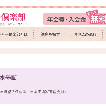
する
カルチャースクール
チャー倶楽部とは
講座を探す
お申込の流れ
水墨画
画連盟常任理事 日本美術家連盟会員）