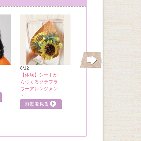
8/17
大人のビーズアク
8/12
セサリー
【体験】シートか
らつくるソラフラ
詳細を見る
ワーアレンジメン
ト
詳細を見る
詳細