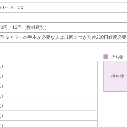
30～14：30
600円／10回（教材費別）
00円 ※カラーの手本が必要な人は､1回につき別途200円程度必
持ち物
（火）
（火）
持ち物
（火）
（火）
（火）
（火）
（火）