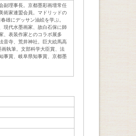
会副理事長。京都墨彩画壇常任
美術家連盟会員。マドリッドの
上田春雄にデッサン油絵を学ぶ。
、現代水墨画家、故白石保に師
家、表装作家とのコラボ展多
法音寺、荒井神社。巨大絵馬高
味の水墨画執筆。文部科学大臣賞、法
知事賞、岐阜県知事賞、京都墨