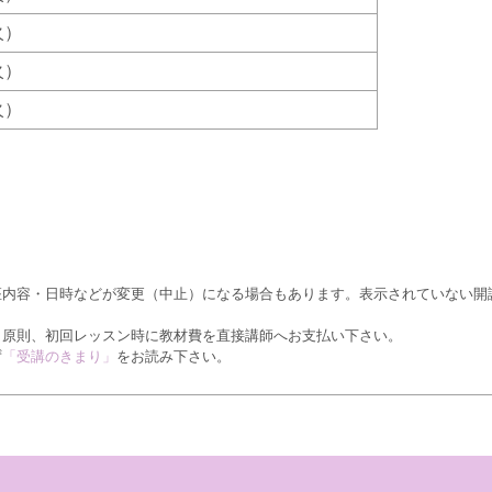
（火）
（火）
（火）
座内容・日時などが変更（中止）になる場合もあります。表示されていない開
、原則、初回レッスン時に教材費を直接講師へお支払い下さい。
ず
「受講のきまり」
をお読み下さい。