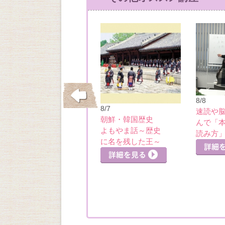
8/8
10/15
8/7
速読や
垂水・舞子の洋館
朝鮮・韓国歴史
んで「
細を見る
めぐり・五色山洋
よもやま話～歴史
読み方
館
詳細を見る
に名を残した王～
詳細を見る