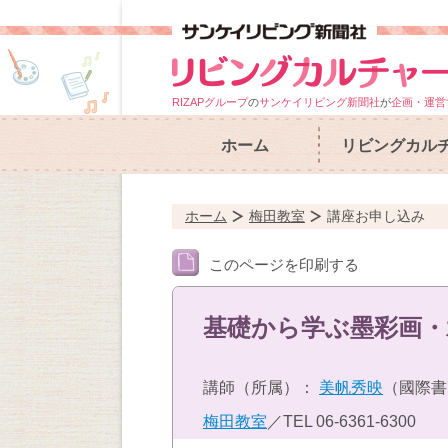
RIZAPグループ
の
サンケイリビング新聞社
が
企画・運営
ホーム
リビングカル
ホーム
梅田教室
講座お申し込み
このページを印刷する
基礎から学ぶ墨彩画・
講師（所属）：
美帆秀映
（國際書
梅田教室
／TEL
06-6361-6300