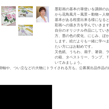
墨彩画の基本の筆使いを講師のお
から花鳥風月～風景～動物～人
基本がある程度出来る様になる
彩画への描き方を学んでいきま
自分のオリジナル作品にしてい
方、墨の色の変化、にじみ、ぼ
します。絵だよりも一緒に学べ
たい方にはお勧めです。
又色紙、うちわ、扇子、箸袋、
の箱、タペストリー、ランプ、
いてみましょう。
掛軸や、つい立などの大物にトライされる方も。公募展出品作品の