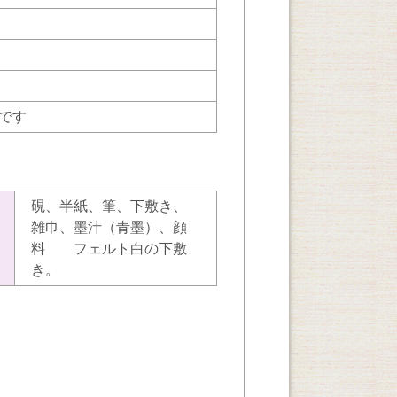
要です
硯、半紙、筆、下敷き、
雑巾、墨汁（青墨）、顔
料 フェルト白の下敷
き。