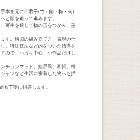
手本を元に四君子(竹・蘭・梅・菊)
物へと順を追って進みます。
と、写生を通して物の形をつかみ、墨
す。
きます。構図の組み立て方、表現の仕
かし、特殊技法など的をついた指導を
ますので、ハガキ中心、小作品だけし
ランチョンマット、姫屏風、画帳、桐
Ｔシャツなど生活に密着した物へも描
絵も丁寧に指導します。