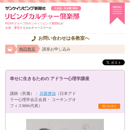
RIZAPグループ
の
サンケイリビング新聞社
が
企画・運営する
カルチャースクール
お問い合わせは各教室へ
梅田教室
講座お申し込み
幸せに生きるための アドラー心理学講座
講師（所属）：
川原啓治
（日本アド
ラー心理学会正会員・ コーチングオ
フィスWith代表）
残りわずか
一日講座