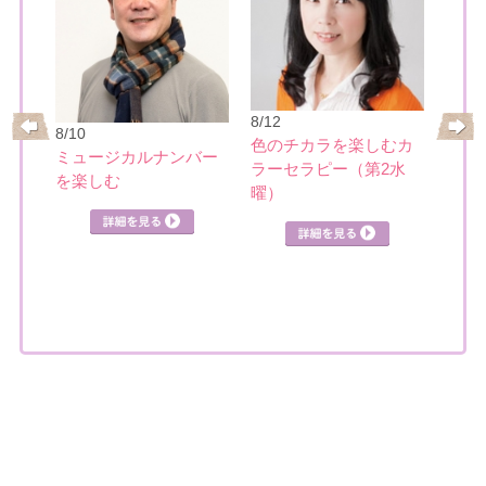
8/21
8/12
8/10
基本
ーの
色のチカラを楽しむカ
ミュージカルナンバー
講座
ク講
ラーセラピー（第2水
を楽しむ
曜）
詳細を見る
見る
詳細を見る