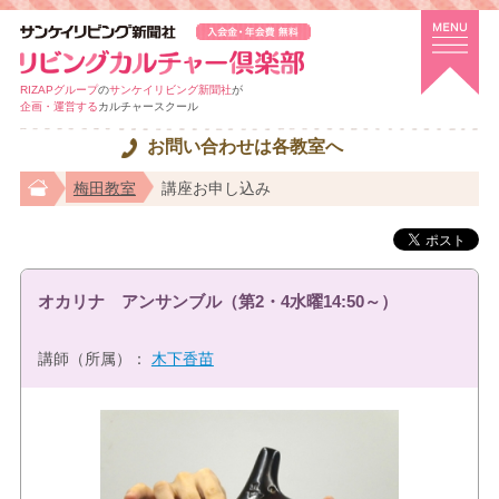
RIZAPグループ
の
サンケイリビング新聞社
が
企画・運営する
カルチャースクール
お問い合わせは各教室へ
梅田教室
講座お申し込み
オカリナ アンサンブル（第2・4水曜14:50～）
講師（所属）：
木下香苗