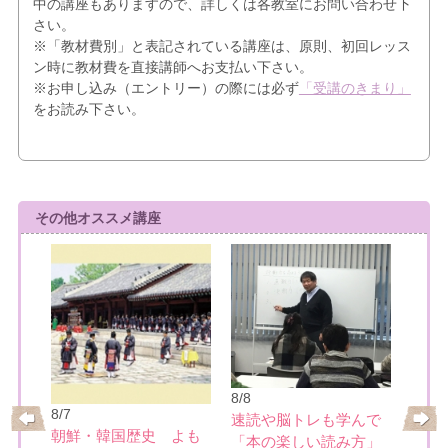
中の講座もありますので、詳しくは各教室にお問い合わせ下
さい。
※「教材費別」と表記されている講座は、原則、初回レッス
ン時に教材費を直接講師へお支払い下さい。
※お申し込み（エントリー）の際には必ず
「受講のきまり」
をお読み下さい。
その他オススメ講座
8/8
8/7
速読や脳トレも学んで
8/10
めぐ
朝鮮・韓国歴史 よも
「本の楽しい読み方」
ミュ