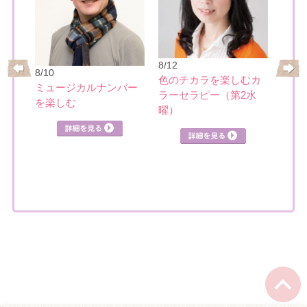
8/21
8/12
8/10
基本
ーの
色のチカラを楽しむカ
ミュージカルナンバー
講座
ク講
ラーセラピー（第2水
を楽しむ
曜）
詳細を見る
見る
詳細を見る