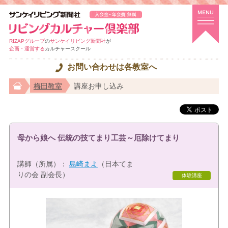
RIZAPグループ
の
サンケイリビング新聞社
が
企画・運営する
カルチャースクール
お問い合わせは各教室へ
梅田教室
講座お申し込み
母から娘へ 伝統の技てまり工芸～厄除けてまり
講師（所属）：
島崎まよ
（日本てま
りの会 副会長）
体験講座