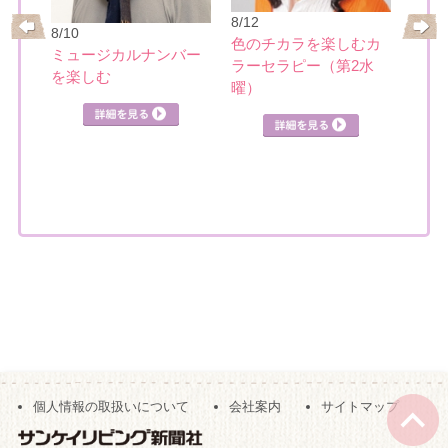
大人
8/12
リー
8/10
めぐ
色のチカラを楽しむカ
ミュージカルナンバー
ラーセラピー（第2水
を楽しむ
詳細を見る
曜）
詳細を見る
見る
個人情報の取扱いについて
会社案内
サイトマップ