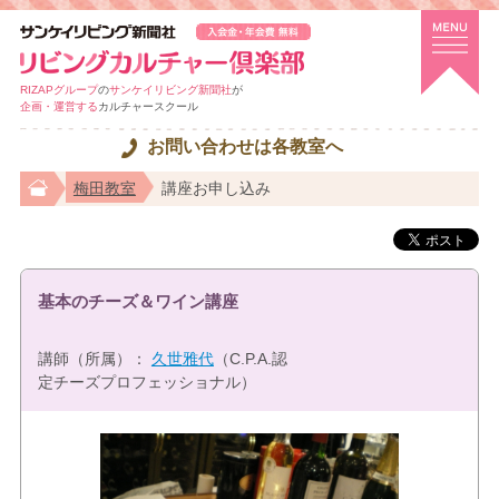
RIZAPグループ
の
サンケイリビング新聞社
が
企画・運営する
カルチャースクール
お問い合わせは各教室へ
梅田教室
講座お申し込み
基本のチーズ＆ワイン講座
講師（所属）：
久世雅代
（C.P.A.認
定チーズプロフェッショナル）