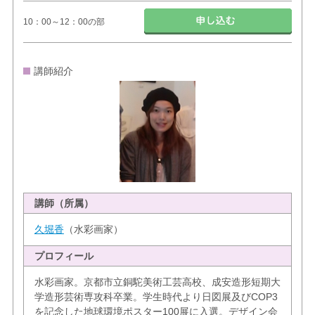
10：00～12：00の部
講師紹介
講師（所属）
久堀香
（水彩画家）
プロフィール
水彩画家。京都市立銅駝美術工芸高校、成安造形短期大
学造形芸術専攻科卒業。学生時代より日図展及びCOP3
を記念した地球環境ポスター100展に入選。デザイン会