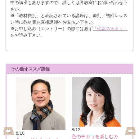
中の講座もありますので、詳しくは各教室にお問い合わせ下
さい。
※「教材費別」と表記されている講座は、原則、初回レッス
ン時に教材費を直接講師へお支払い下さい。
※お申し込み（エントリー）の際には必ず
「受講のきまり」
をお読み下さい。
その他オススメ講座
8/21
8/12
8/10
基本
ーの
色のチカラを楽しむカ