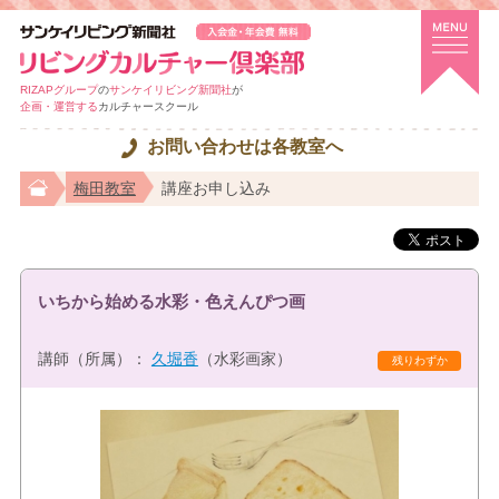
RIZAPグループ
の
サンケイリビング新聞社
が
企画・運営する
カルチャースクール
お問い合わせは各教室へ
梅田教室
講座お申し込み
いちから始める水彩・色えんぴつ画
講師（所属）：
久堀香
（水彩画家）
残りわずか