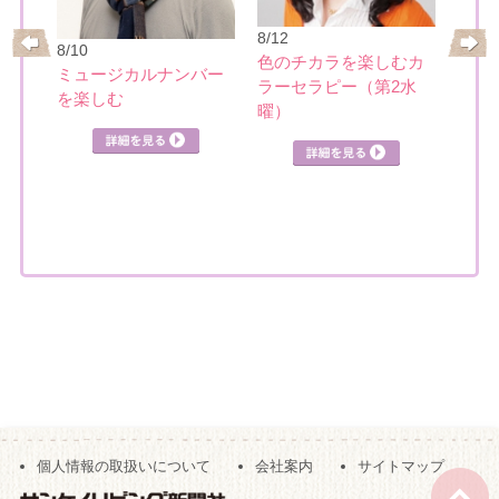
8/21
8/12
8/10
基本
ーの
色のチカラを楽しむカ
ミュージカルナンバー
講座
ク講
ラーセラピー（第2水
を楽しむ
曜）
詳細を見る
見る
詳細を見る
個人情報の取扱いについて
会社案内
サイトマップ