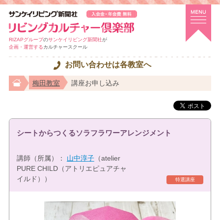
RIZAPグループ
の
サンケイリビング新聞社
が
企画・運営する
カルチャースクール
お問い合わせは各教室へ
梅田教室
講座お申し込み
シートからつくるソラフラワーアレンジメント
講師（所属）：
山中淳子
（atelier
PURE CHILD（アトリエピュアチャ
イルド））
特選講座