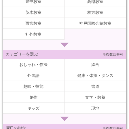
豊中教室
高槻教室
茨木教室
枚方教室
西宮教室
神戸国際会館教室
社外教室
カテゴリーを選ぶ
※複数回答可
おしゃれ・作法
絵画
外国語
健康・体操・ダンス
趣味・技能
書道
創作
文学・教養
キッズ
現地
曜日の指定
※複数回答可