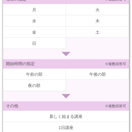
月
火
水
木
金
土
日
開始時間の指定
※複数回答可
午前の部
午後の部
夜の部
その他
※複数回答可
新しく始まる講座
1日講座