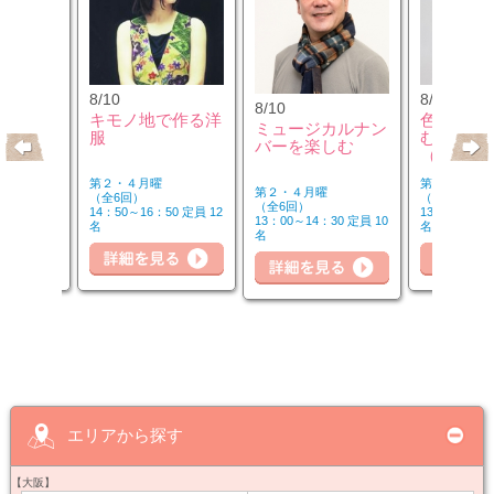
8/10
8/12
8/10
のウクレ
キモノ地で作る洋
色のチカ
ミュージカルナン
服
むカラー
バーを楽しむ
（第2水
第２・４月曜
第２水曜
第２・４月曜
（全6回）
（全3回）
（全6回）
20 定員 6
14：50～16：50 定員 12
13：00～14：
13：00～14：30 定員 10
名
名
名
詳細を見る
細を見る
詳細を見る
詳
エリアから探す
【大阪】