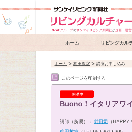
RIZAPグループ
の
サンケイリビング新聞社
が
企画・運営
ホーム
リビングカル
ホーム
梅田教室
講座お申し込み
このページを印刷する
開講中
Buono！イタリアワ
講師（所属）：
前田司
（HAPPY
梅田教室
／TEL
06-6361-6300