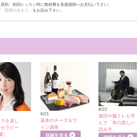
、原則、初回レッスン時に教材費を直接講師へお支払い下さい。
ず
「受講のきまり」
をお読み下さい。
8/22
8/21
速読や脳トレも学
基本のチーズ＆ワ
カラを楽し
んで「本の楽しい
イン講座
ーセラピー
読み方」
曜）