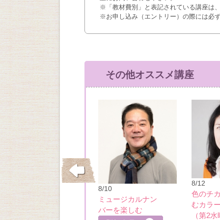
※「教材費別」と表記されている講座は
※お申し込み（エントリー）の際には必
その他オススメ講座
11/20
8/12
8/10
パールアクセサリ
色のチ
ミュージカルナン
ーのアレンジ＆リ
むカラ
バーを楽しむ
細を見る
メイク講座
（第2水