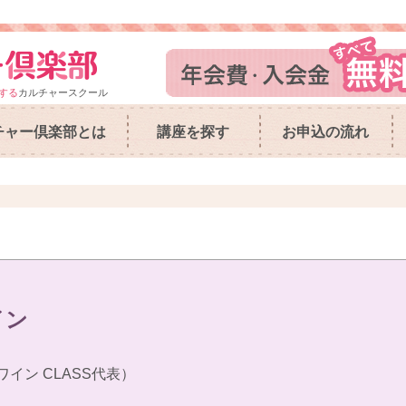
する
カルチャースクール
チャー倶楽部とは
講座を探す
お申込の流れ
イン
 ワイン CLASS代表）