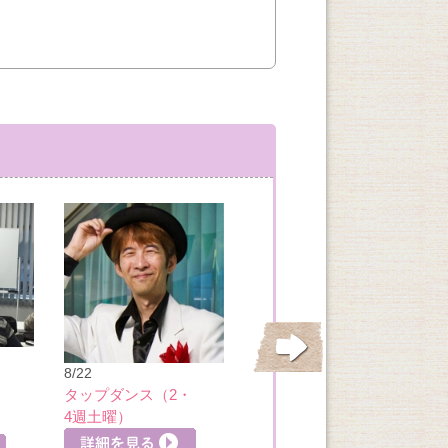
8/22
8/23
タップダンス（2・
発達支援教育士認
4週土曜）
定講座
詳細