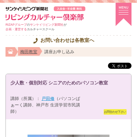
RIZAPグループ
の
サンケイリビング新聞社
が
企画・運営する
カルチャースクール
お問い合わせは各教室へ
梅田教室
講座お申し込み
少人数・個別対応 シニアのためのパソコン教室
講師（所属）：
戸田修
（パソコンぱ
ぁーく講師、神戸市 生涯学習市民講
師）
お問合わせ下さい
特選講座