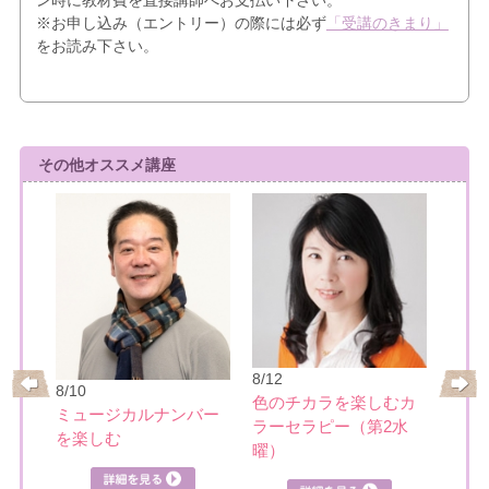
※お申し込み（エントリー）の際には必ず
「受講のきまり」
をお読み下さい。
その他オススメ講座
8/17
大人
8/12
リー
8/10
めぐ
色のチカラを楽しむカ
ミュージカルナンバー
ラーセラピー（第2水
を楽しむ
詳細を見る
曜）
見る