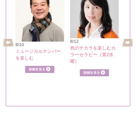
8/17
大人
8/12
リー
8/10
めぐ
色のチカラを楽しむカ
ミュージカルナンバー
ラーセラピー（第2水
を楽しむ
曜）
見る
詳細を見る
詳細を見る