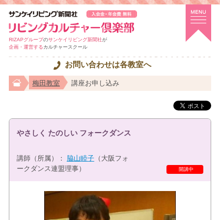
RIZAPグループ
の
サンケイリビング新聞社
が
企画・運営する
カルチャースクール
お問い合わせは各教室へ
梅田教室
講座お申し込み
やさしく たのしい フォークダンス
講師（所属）：
脇山睦子
（大阪フォ
ークダンス連盟理事）
開講中