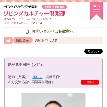
RIZAPグループ
の
サンケイリビング新聞社
が
企画・運営する
カルチャースクール
お問い合わせは各教室へ
梅田教室
講座お申し込み
話せる中国語（入門）
講師（所属）：
娜仁夫
（兵庫県日中
友好交流協会中国語専任講師）
開講中