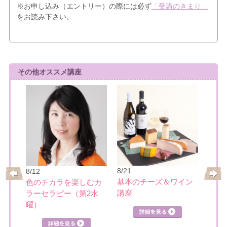
※お申し込み（エントリー）の際には必ず
「受講のきまり」
をお読み下さい。
その他オススメ講座
8/22
8/21
8/12
速読
基本のチーズ＆ワイン
ーの
色のチカラを楽しむカ
「本
講座
ク講
ラーセラピー（第2水
曜）
詳細を見る
詳細を見る