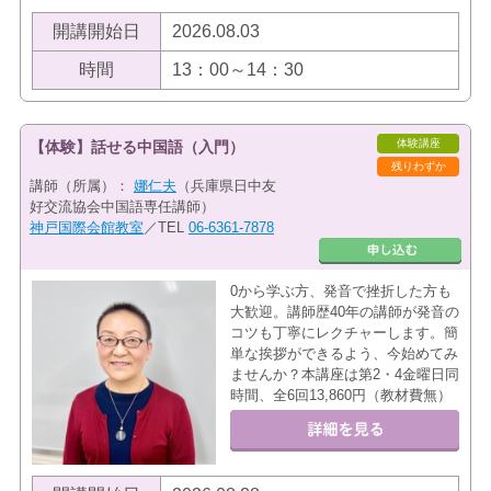
開講開始日
2026.08.03
時間
13：00～14：30
体験講座
【体験】話せる中国語（入門）
残りわずか
講師（所属）：
娜仁夫
（兵庫県日中友
好交流協会中国語専任講師）
神戸国際会館教室
／TEL
06-6361-7878
0から学ぶ方、発音で挫折した方も
大歓迎。講師歴40年の講師が発音の
コツも丁寧にレクチャーします。簡
単な挨拶ができるよう、今始めてみ
ませんか？本講座は第2・4金曜日同
時間、全6回13,860円（教材費無）