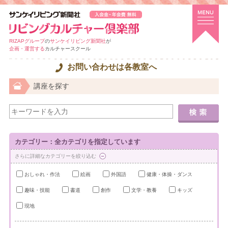
RIZAPグループ
の
サンケイリビング新聞社
が
企画・運営する
カルチャースクール
お問い合わせは各教室へ
講座を探す
カテゴリー：全カテゴリを指定しています
さらに詳細なカテゴリーを絞り込む
おしゃれ・作法
絵画
外国語
健康・体操・ダンス
趣味・技能
書道
創作
文学・教養
キッズ
現地