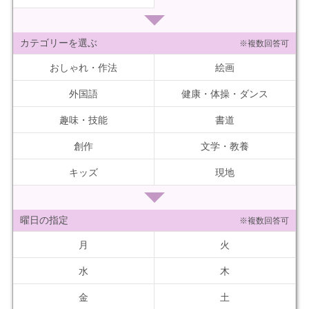
カテゴリーを選ぶ
※複数回答可
おしゃれ・作法
絵画
外国語
健康・体操・ダンス
趣味・技能
書道
創作
文学・教養
キッズ
現地
曜日の指定
※複数回答可
月
火
水
木
金
土