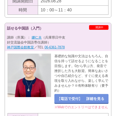
開講開始日
2026.08.28
時間
10：00～11：40
開講中
話せる中国語（入門）
講師（所属）：
娜仁夫
（兵庫県日中友
好交流協会中国語専任講師）
神戸国際会館教室
／TEL
06-6361-7878
基礎的な知識や文法はもちろん、自
信を持って話せるようになることを
目指します。0から学ぶ方、発音で
挫折した方も大歓迎。簡単なあいさ
つや自己紹介など、すぐに使える表
現を取り入れながら、楽しく学んで
みませんか？※有料体験有り（要予
約）
※Webでのエントリーはできません