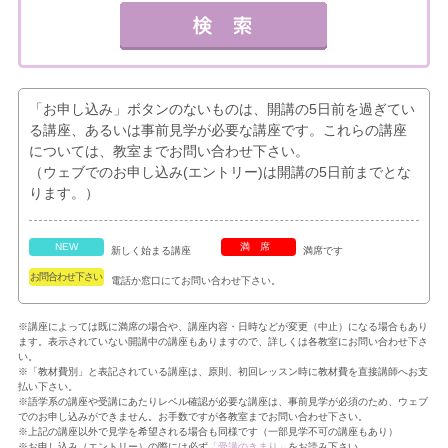
「お申し込み」ボタンのないものは、開講の5日前を過ぎてい
る講座、あるいは事前見学が必要な講座です。これらの講座
については、教室までお問い合わせ下さい。
（ウェブでのお申し込み(エントリー)は開講の5日前までとな
ります。）
NEW
満席
新しく始まる講座
満席です
お問合わせ下さい
電話か窓口にてお問い合わせ下さい。
※講座によっては既に満席の場合や、講座内容・日時などが変更（中止）になる場合もあり
ます。表示されていない開講中の講座もありますので、詳しくは各教室にお問い合わせ下さ
い。
※「教材費別」と表記されている講座は、原則、初回レッスン時に教材費を直接講師へお支
払い下さい。
※語学系の講座や受講にあたりレベル確認が必要な講座は、事前見学が必須のため、ウェブ
でのお申し込みができません。お手数ですが各教室までお問い合わせ下さい。
※上記の講座以外で見学を希望される場合も同様です（一部見学不可の講座もあり）
※お申し込み（エントリー）の際には必ず
「受講のきまり」
をお読み下さい。