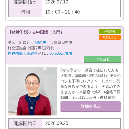
開講開始日
2026.07.10
時間
10：00～11：40
体験講座
【体験】話せる中国語（入門）
残りわずか
講師（所属）：
娜仁夫
（兵庫県日中友
好交流協会中国語専任講師）
神戸国際会館教室
／TEL
06-6361-7878
0から学ぶ方、発音で挫折した方も
大歓迎。講師歴40年の講師が発音の
コツも丁寧にレクチャーします。簡
単な挨拶ができるよう、今始めてみ
ませんか？本講座は第2・4金曜日同
時間、全6回13,860円（教材費無）
開講開始日
2026.09.25