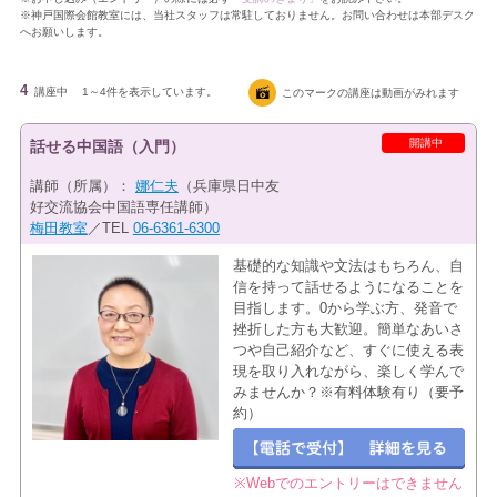
※神戸国際会館教室には、当社スタッフは常駐しておりません。お問い合わせは本部デスク
へお願いします。
4
講座中
1～4件を表示しています。
このマークの講座は動画がみれます
開講中
話せる中国語（入門）
講師（所属）：
娜仁夫
（兵庫県日中友
好交流協会中国語専任講師）
梅田教室
／TEL
06-6361-6300
基礎的な知識や文法はもちろん、自
信を持って話せるようになることを
目指します。0から学ぶ方、発音で
挫折した方も大歓迎。簡単なあいさ
つや自己紹介など、すぐに使える表
現を取り入れながら、楽しく学んで
みませんか？※有料体験有り（要予
約）
※Webでのエントリーはできません