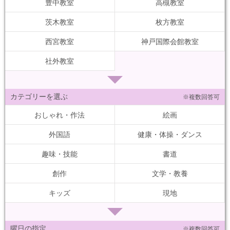
豊中教室
高槻教室
茨木教室
枚方教室
西宮教室
神戸国際会館教室
社外教室
カテゴリーを選ぶ
※複数回答可
おしゃれ・作法
絵画
外国語
健康・体操・ダンス
趣味・技能
書道
創作
文学・教養
キッズ
現地
曜日の指定
※複数回答可