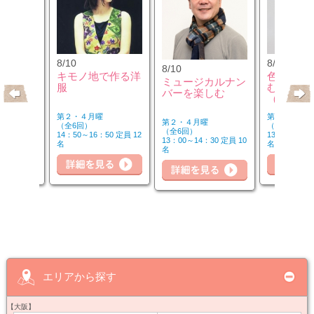
8/10
8/12
8/10
クセサリ
キモノ地で作る洋
色のチカ
ミュージカルナン
ンジ＆リ
服
むカラー
バーを楽しむ
座
（第2水
第２・４月曜
第２水曜
第２・４月曜
（全6回）
（全3回）
（全6回）
30 定員 8
14：50～16：50 定員 12
13：00～14：
13：00～14：30 定員 10
名
名
名
細を見る
詳細を見る
詳細を見る
詳
エリアから探す
【大阪】