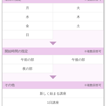
月
火
水
木
金
土
日
開始時間の指定
※複数回答可
午前の部
午後の部
夜の部
その他
※複数回答可
新しく始まる講座
1日講座