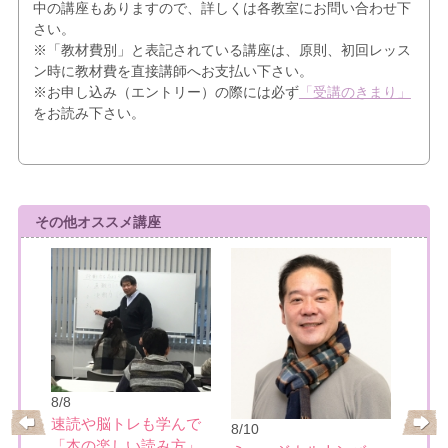
中の講座もありますので、詳しくは各教室にお問い合わせ下
さい。
※「教材費別」と表記されている講座は、原則、初回レッス
ン時に教材費を直接講師へお支払い下さい。
※お申し込み（エントリー）の際には必ず
「受講のきまり」
をお読み下さい。
その他オススメ講座
8/8
8/12
速読や脳トレも学んで
8/10
めぐ
色の
「本の楽しい読み方」