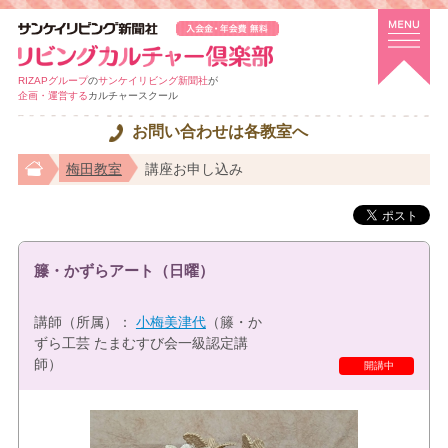
RIZAPグループ
の
サンケイリビング新聞社
が
企画・運営する
カルチャースクール
お問い合わせは各教室へ
梅田教室
講座お申し込み
籐・かずらアート（日曜）
講師（所属）：
小梅美津代
（籐・か
ずら工芸 たまむすび会一級認定講
師）
開講中