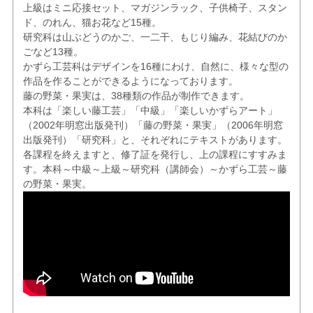
上級はミニ応接セット、マガジンラック、子供椅子、スタン
ド、のれん、猫お花など15種。
研究科は山ぶどうのかご、一二干、もじり編み、花結びのか
ごなど13種。
かずら工芸科はデザインを16種にわけ、自然に、様々な型の
作品を作ることができるようになっております。
藤の野菜・果実は、38種類の作品が制作できます。
本科は「楽しい藤工芸」「中級」「楽しいかずらアート」
（2002年明窓出版発刊）「藤の野菜・果実」（2006年明窓
出版発刊）「研究科」と、それぞれにテキストがあります。
各課程を終えますと、修了証を発行し、上の課程にすすみま
す。本科～中級～上級～研究科（講師会）～かずら工芸～藤
の野菜・果実。