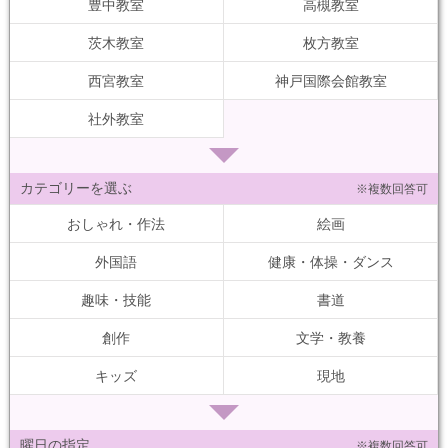
豊中教室
高槻教室
茨木教室
枚方教室
西宮教室
神戸国際会館教室
社外教室
カテゴリーを選ぶ
※複数回答可
おしゃれ・作法
絵画
外国語
健康・体操・ダンス
趣味・技能
書道
創作
文学・教養
キッズ
現地
曜日の指定
※複数回答可