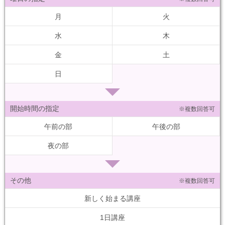
月
火
水
木
金
土
日
開始時間の指定
※複数回答可
午前の部
午後の部
夜の部
その他
※複数回答可
新しく始まる講座
1日講座