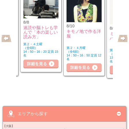
8/8
8/10
速読や脳トレも学
8/10
のウクレ
キモノ地で作る洋
んで「本の楽しい
ミュージ
服
読み方」
バーを楽
第２・４土曜
第２・４月曜
（全6回）
第２・４月曜
（全6回）
14：50～16：20 定員 15
（全6回）
20 定員 6
14：50～16：50 定員 12
名
詳細を見る
細を見る
13：00～14：
名
名
詳
詳細を見る
エリアから探す
【大阪】