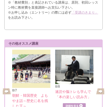
※「教材費別」と表記されている講座は、原則、初回レッス
ン時に教材費を直接講師へお支払い下さい。
※お申し込み（エントリー）の際には必ず
「受講のきまり」
をお読み下さい。
その他オススメ講座
8/8
8/7
速読や脳トレも学んで
8/10
めぐ
朝鮮・韓国歴史 よも
「本の楽しい読み方」
ミュ
やま話～歴史に名を残
を楽
した王～