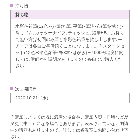
持ち物
持ち物
水彩色鉛筆(12色～)･筆(丸筆､平筆)･筆洗･布(筆を拭く)･
消しゴム､カッターナイフ､ティッシュ､鉛筆HB。お持ち
で無い方は初回のみ筆と水彩色鉛筆を貸し出します｡モ
チーフは各自ご準備頂くことになります。※スタータセ
ット(12色水彩色鉛筆･筆3本･はがき)＝4000円程度に関
しては､講師から説明がありますので各自でご購入くだ
さい
次回開講日
2026.10.21（水）
※講座によっては既に満席の場合や、講座内容・日時などが
変更（中止）になる場合もあります。表示されていない開講
中の講座もありますので、詳しくは各教室にお問い合わせ下
さい。