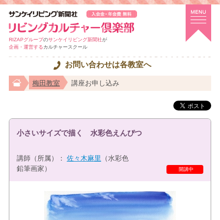
RIZAPグループ
の
サンケイリビング新聞社
が
企画・運営する
カルチャースクール
お問い合わせは各教室へ
梅田教室
講座お申し込み
小さいサイズで描く 水彩色えんぴつ
講師（所属）：
佐々木麻里
（水彩色
鉛筆画家）
開講中