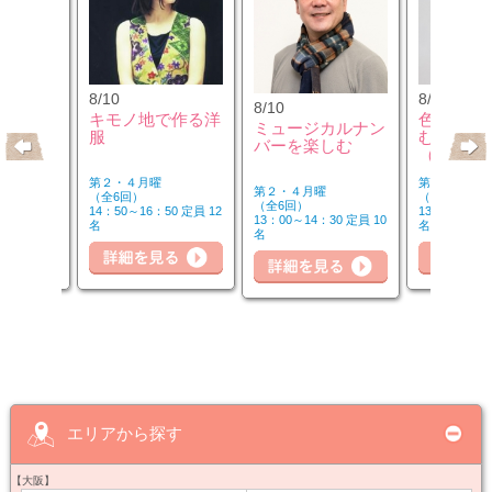
8/10
8/12
8/10
のウクレ
キモノ地で作る洋
色のチカ
ミュージカルナン
服
むカラー
バーを楽しむ
（第2水
第２・４月曜
第２水曜
第２・４月曜
（全6回）
（全3回）
（全6回）
20 定員 6
14：50～16：50 定員 12
13：00～14：
13：00～14：30 定員 10
名
名
名
詳細を見る
細を見る
詳細を見る
詳
エリアから探す
【大阪】