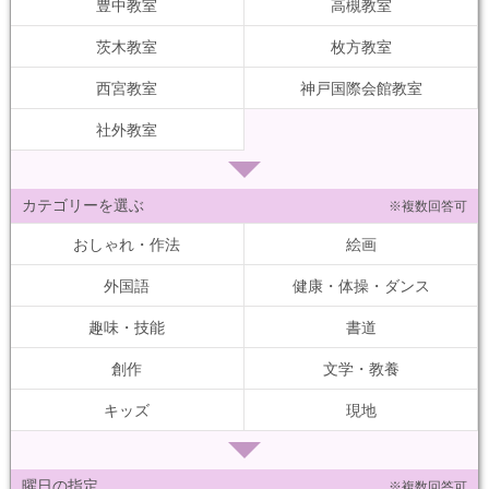
豊中教室
高槻教室
茨木教室
枚方教室
西宮教室
神戸国際会館教室
社外教室
カテゴリーを選ぶ
※複数回答可
おしゃれ・作法
絵画
外国語
健康・体操・ダンス
趣味・技能
書道
創作
文学・教養
キッズ
現地
曜日の指定
※複数回答可