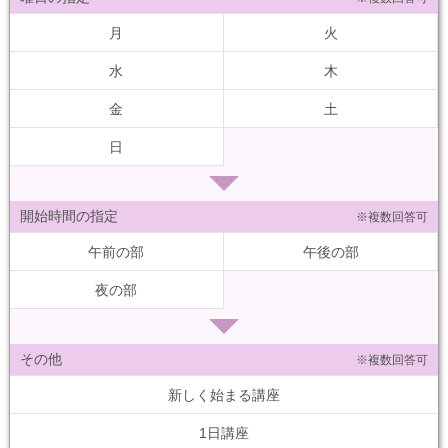
月
火
水
木
金
土
日
開始時間の指定
※複数回答可
午前の部
午後の部
夜の部
その他
※複数回答可
新しく始まる講座
1日講座