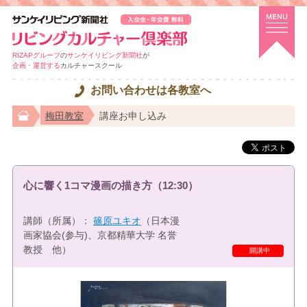
RIZAPグループ
の
サンケイリビング新聞社
が
企画・運営する
カルチャースクール
お問い合わせは各教室へ
梅田教室
講座お申し込み
心に響く1コマ漫画の描き方（12:30）
講師（所属）：
篠原ユキオ
（日本漫
画家協会(参与)、京都精華大学 名誉
教授 他）
開講中