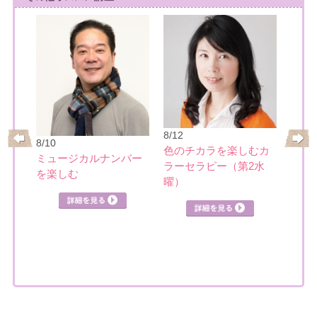
8/17
大人
8/12
リー
8/10
めぐ
色のチカラを楽しむカ
ミュージカルナンバー
ラーセラピー（第2水
を楽しむ
詳細を見る
曜）
見る
詳細を見る