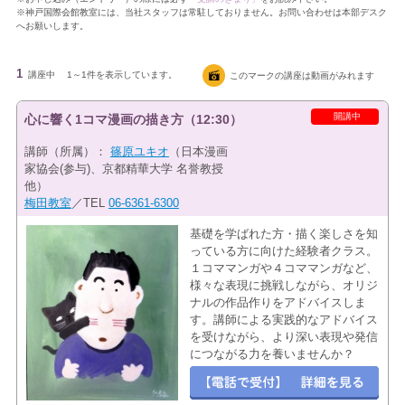
※神戸国際会館教室には、当社スタッフは常駐しておりません。お問い合わせは本部デスク
へお願いします。
1
講座中
1～1件を表示しています。
このマークの講座は動画がみれます
開講中
心に響く1コマ漫画の描き方（12:30）
講師（所属）：
篠原ユキオ
（日本漫画
家協会(参与)、京都精華大学 名誉教授
他）
梅田教室
／TEL
06-6361-6300
基礎を学ばれた方・描く楽しさを知
っている方に向けた経験者クラス。
１コママンガや４コママンガなど、
様々な表現に挑戦しながら、オリジ
ナルの作品作りをアドバイスしま
す。講師による実践的なアドバイス
を受けながら、より深い表現や発信
につながる力を養いませんか？