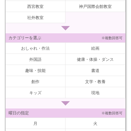
西宮教室
神戸国際会館教室
社外教室
カテゴリーを選ぶ
※複数回答可
おしゃれ・作法
絵画
外国語
健康・体操・ダンス
趣味・技能
書道
創作
文学・教養
キッズ
現地
曜日の指定
※複数回答可
月
火