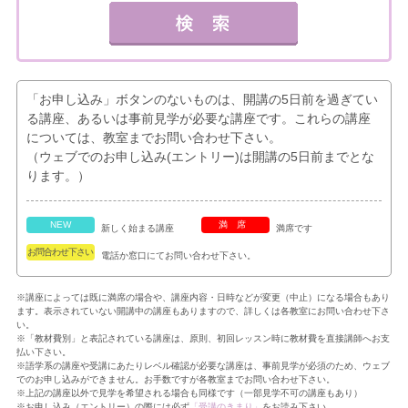
「お申し込み」ボタンのないものは、開講の5日前を過ぎてい
る講座、あるいは事前見学が必要な講座です。これらの講座
については、教室までお問い合わせ下さい。
（ウェブでのお申し込み(エントリー)は開講の5日前までとな
ります。）
NEW
満席
新しく始まる講座
満席です
お問合わせ下さい
電話か窓口にてお問い合わせ下さい。
※講座によっては既に満席の場合や、講座内容・日時などが変更（中止）になる場合もあり
ます。表示されていない開講中の講座もありますので、詳しくは各教室にお問い合わせ下さ
い。
※「教材費別」と表記されている講座は、原則、初回レッスン時に教材費を直接講師へお支
払い下さい。
※語学系の講座や受講にあたりレベル確認が必要な講座は、事前見学が必須のため、ウェブ
でのお申し込みができません。お手数ですが各教室までお問い合わせ下さい。
※上記の講座以外で見学を希望される場合も同様です（一部見学不可の講座もあり）
※お申し込み（エントリー）の際には必ず
「受講のきまり」
をお読み下さい。