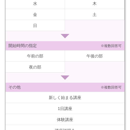
水
木
金
土
日
開始時間の指定
※複数回答可
午前の部
午後の部
夜の部
その他
※複数回答可
新しく始まる講座
1日講座
体験講座