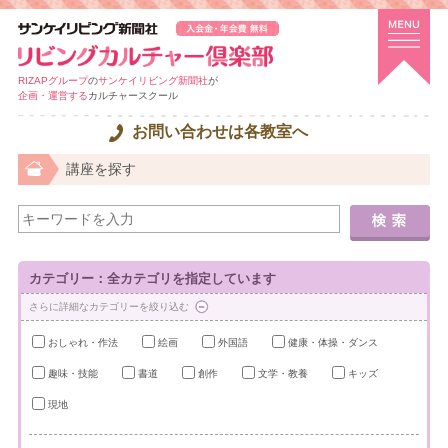
RIZAPグループ
の
サンケイリビング新聞社
が
企画・運営する
カルチャースクール
お問い合わせは各教室へ
講座を探す
カテゴリー：全カテゴリを指定しています
さらに詳細なカテゴリーを絞り込む
おしゃれ・作法
絵画
外国語
健康・体操・ダンス
趣味・技能
書道
創作
文学・教養
キッズ
現地