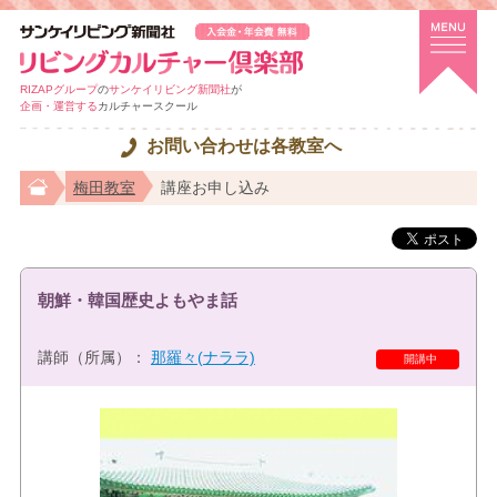
RIZAPグループ
の
サンケイリビング新聞社
が
企画・運営する
カルチャースクール
お問い合わせは各教室へ
梅田教室
講座お申し込み
朝鮮・韓国歴史よもやま話
講師（所属）：
那羅々(ナララ)
開講中