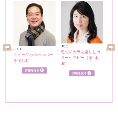
8/17
大人
8/12
リー
8/10
めぐ
色のチカラを楽しむカ
ミュージカルナンバー
ラーセラピー（第2水
を楽しむ
詳細を見る
曜）
見る
詳細を見る