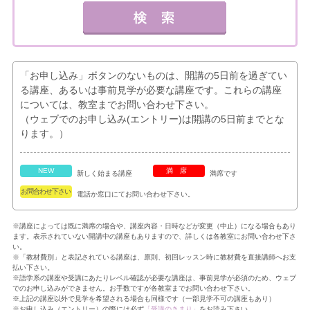
「お申し込み」ボタンのないものは、開講の5日前を過ぎてい
る講座、あるいは事前見学が必要な講座です。これらの講座
については、教室までお問い合わせ下さい。
（ウェブでのお申し込み(エントリー)は開講の5日前までとな
ります。）
NEW
満席
新しく始まる講座
満席です
お問合わせ下さい
電話か窓口にてお問い合わせ下さい。
※講座によっては既に満席の場合や、講座内容・日時などが変更（中止）になる場合もあり
ます。表示されていない開講中の講座もありますので、詳しくは各教室にお問い合わせ下さ
い。
※「教材費別」と表記されている講座は、原則、初回レッスン時に教材費を直接講師へお支
払い下さい。
※語学系の講座や受講にあたりレベル確認が必要な講座は、事前見学が必須のため、ウェブ
でのお申し込みができません。お手数ですが各教室までお問い合わせ下さい。
※上記の講座以外で見学を希望される場合も同様です（一部見学不可の講座もあり）
※お申し込み（エントリー）の際には必ず
「受講のきまり」
をお読み下さい。