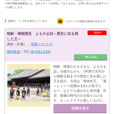
※神戸国際会館教室には、当社スタッフは常駐しておりません。お問い合わせは本部デスク
へお願いします。
1
講座中
1～1件を表示しています。
このマークの講座は動画がみれます
開講中
朝鮮・韓国歴史 よもやま話～歴史に名を残
した王～
講師（所属）：
那羅々(ナララ)
梅田教室
／TEL
06-6361-6300
朝鮮・韓国のさまざまな「よもやま
話」を聴きながら、1年間で古代か
ら朝鮮王朝までの歴史に名を残した
王を紹介。今回は「善徳女王」「麗
＜レイ＞〜花萌ゆる8人の皇子た
ち〜」などでも描かれた高句麗、百
済、新羅の時代の王を取り上げま
す。もっとドラマが楽しいものに。