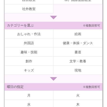
社外教室
カテゴリーを選ぶ
※複数回答可
おしゃれ・作法
絵画
外国語
健康・体操・ダンス
趣味・技能
書道
創作
文学・教養
キッズ
現地
曜日の指定
※複数回答可
月
火
水
木