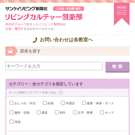
RIZAPグループ
の
サンケイリビング新聞社
が
企画・運営する
カルチャースクール
お問い合わせは各教室へ
講座を探す
カテゴリー：全カテゴリを指定しています
さらに詳細なカテゴリーを絞り込む
おしゃれ・作法
絵画
外国語
健康・体操・ダンス
趣味・技能
書道
創作
文学・教養
キッズ
現地