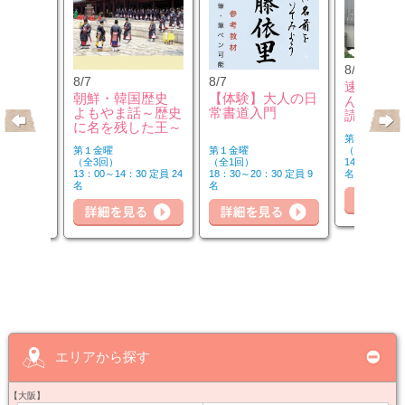
8/8
8/7
8/7
速読や脳
のウクレ
朝鮮・韓国歴史
【体験】大人の日
んで「本
よもやま話～歴史
常書道入門
読み方」
に名を残した王～
第２・４土曜
第１金曜
第１金曜
（全6回）
（全3回）
（全1回）
14：50～16：
20 定員 6
13：00～14：30 定員 24
18：30～20：30 定員 9
名
詳
名
名
細を見る
詳細を見る
詳細を見る
エリアから探す
【大阪】