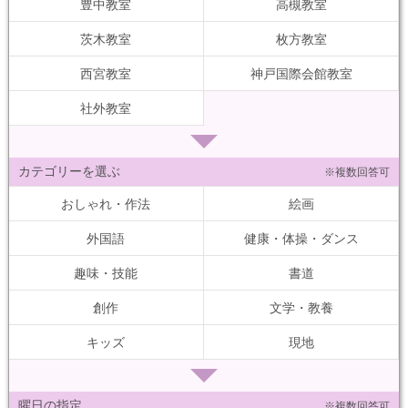
豊中教室
高槻教室
茨木教室
枚方教室
西宮教室
神戸国際会館教室
社外教室
カテゴリーを選ぶ
※複数回答可
おしゃれ・作法
絵画
外国語
健康・体操・ダンス
趣味・技能
書道
創作
文学・教養
キッズ
現地
曜日の指定
※複数回答可