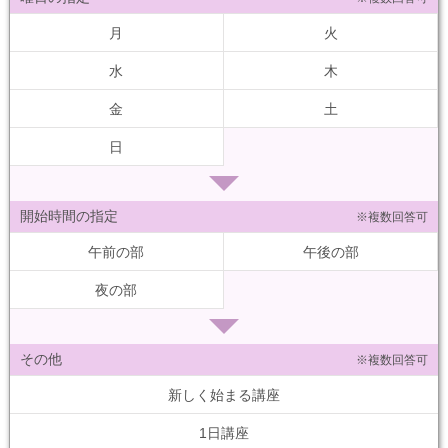
月
火
水
木
金
土
日
開始時間の指定
※複数回答可
午前の部
午後の部
夜の部
その他
※複数回答可
新しく始まる講座
1日講座