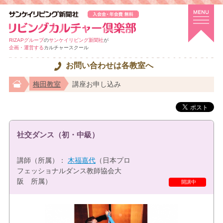
RIZAPグループ
の
サンケイリビング新聞社
が
企画・運営する
カルチャースクール
お問い合わせは各教室へ
梅田教室
講座お申し込み
社交ダンス（初・中級）
講師（所属）：
木福嘉代
（日本プロ
フェッショナルダンス教師協会大
阪 所属）
開講中