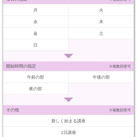
月
火
水
木
金
土
日
開始時間の指定
※複数回答可
午前の部
午後の部
夜の部
その他
※複数回答可
新しく始まる講座
1日講座