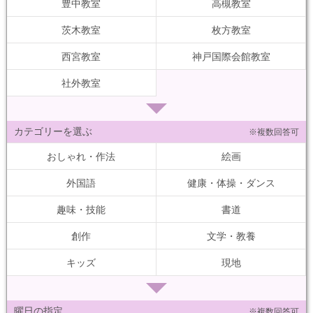
豊中教室
高槻教室
茨木教室
枚方教室
西宮教室
神戸国際会館教室
社外教室
カテゴリーを選ぶ
※複数回答可
おしゃれ・作法
絵画
外国語
健康・体操・ダンス
趣味・技能
書道
創作
文学・教養
キッズ
現地
曜日の指定
※複数回答可