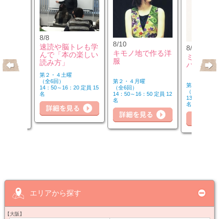
8/8
8/10
速読や脳トレも学
8/10
のウクレ
キモノ地で作る洋
んで「本の楽しい
ミュージ
服
読み方」
バーを楽
第２・４土曜
第２・４月曜
（全6回）
第２・４月曜
（全6回）
14：50～16：20 定員 15
（全6回）
20 定員 6
14：50～16：50 定員 12
名
詳細を見る
細を見る
13：00～14：
名
名
詳
詳細を見る
エリアから探す
【大阪】