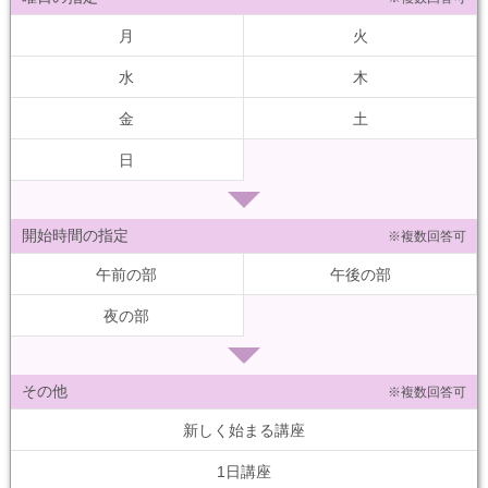
月
火
水
木
金
土
日
開始時間の指定
※複数回答可
午前の部
午後の部
夜の部
その他
※複数回答可
新しく始まる講座
1日講座