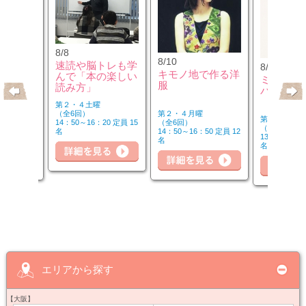
8/8
8/10
速読や脳トレも学
8/10
のウクレ
キモノ地で作る洋
んで「本の楽しい
ミュージ
服
読み方」
バーを楽
第２・４土曜
第２・４月曜
（全6回）
第２・４月曜
（全6回）
14：50～16：20 定員 15
（全6回）
20 定員 6
14：50～16：50 定員 12
名
詳細を見る
細を見る
13：00～14：
名
名
詳
詳細を見る
エリアから探す
【大阪】