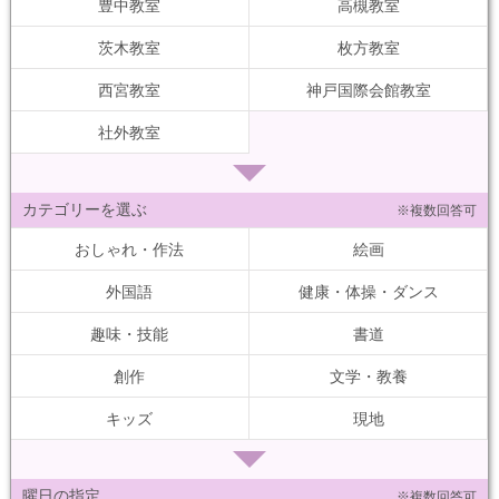
豊中教室
高槻教室
茨木教室
枚方教室
西宮教室
神戸国際会館教室
社外教室
カテゴリーを選ぶ
※複数回答可
おしゃれ・作法
絵画
外国語
健康・体操・ダンス
趣味・技能
書道
創作
文学・教養
キッズ
現地
曜日の指定
※複数回答可