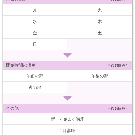
月
火
水
木
金
土
日
開始時間の指定
※複数回答可
午前の部
午後の部
夜の部
その他
※複数回答可
新しく始まる講座
1日講座