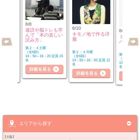
8/8
8/10
速読や脳トレも学
8/10
のウクレ
キモノ地で作る洋
んで「本の楽しい
ミュージ
服
読み方」
バーを楽
第２・４土曜
第２・４月曜
（全6回）
第２・４月曜
（全6回）
14：50～16：20 定員 15
（全6回）
20 定員 6
14：50～16：50 定員 12
名
詳細を見る
細を見る
13：00～14：
名
名
詳
詳細を見る
エリアから探す
【大阪】