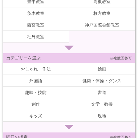
豊中教室
高槻教室
茨木教室
枚方教室
西宮教室
神戸国際会館教室
社外教室
カテゴリーを選ぶ
※複数回答可
おしゃれ・作法
絵画
外国語
健康・体操・ダンス
趣味・技能
書道
創作
文学・教養
キッズ
現地
曜日の指定
※複数回答可