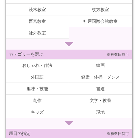
茨木教室
枚方教室
西宮教室
神戸国際会館教室
社外教室
カテゴリーを選ぶ
※複数回答可
おしゃれ・作法
絵画
外国語
健康・体操・ダンス
趣味・技能
書道
創作
文学・教養
キッズ
現地
曜日の指定
※複数回答可