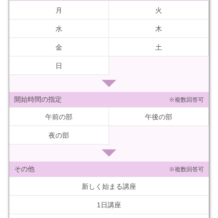
月
火
水
木
金
土
日
開始時間の指定
※複数回答可
午前の部
午後の部
夜の部
その他
※複数回答可
新しく始まる講座
1日講座