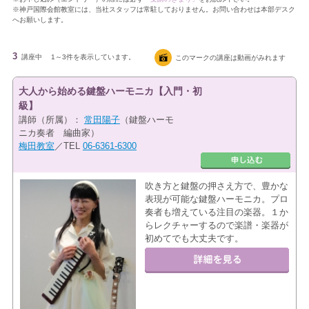
※神戸国際会館教室には、当社スタッフは常駐しておりません。お問い合わせは本部デスク
へお願いします。
3
講座中
1～3件を表示しています。
このマークの講座は動画がみれます
大人から始める鍵盤ハーモニカ【入門・初
級】
講師（所属）：
常田陽子
（鍵盤ハーモ
ニカ奏者 編曲家）
梅田教室
／TEL
06-6361-6300
吹き方と鍵盤の押さえ方で、豊かな
表現が可能な鍵盤ハーモニカ。プロ
奏者も増えている注目の楽器。１か
らレクチャーするので楽譜・楽器が
初めてでも大丈夫です。