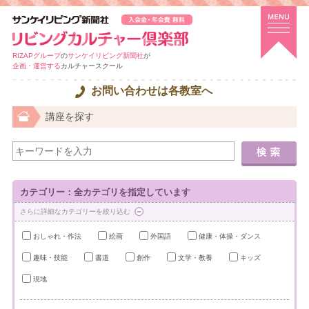
RIZAPグループ
の
サンケイリビング新聞社
が
企画・運営する
カルチャースクール
お問い合わせは各教室へ
講座を探す
カテゴリー：全カテゴリを指定しています
さらに詳細なカテゴリーを絞り込む
おしゃれ・作法
絵画
外国語
健康・体操・ダンス
趣味・技能
書道
創作
文学・教養
キッズ
現地