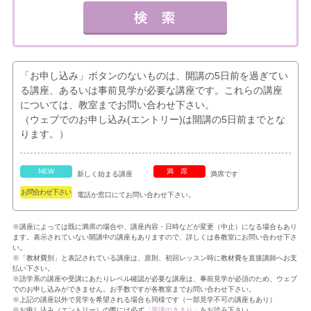
「お申し込み」ボタンのないものは、開講の5日前を過ぎてい
る講座、あるいは事前見学が必要な講座です。これらの講座
については、教室までお問い合わせ下さい。
（ウェブでのお申し込み(エントリー)は開講の5日前までとな
ります。）
NEW
満席
新しく始まる講座
満席です
お問合わせ下さい
電話か窓口にてお問い合わせ下さい。
※講座によっては既に満席の場合や、講座内容・日時などが変更（中止）になる場合もあり
ます。表示されていない開講中の講座もありますので、詳しくは各教室にお問い合わせ下さ
い。
※「教材費別」と表記されている講座は、原則、初回レッスン時に教材費を直接講師へお支
払い下さい。
※語学系の講座や受講にあたりレベル確認が必要な講座は、事前見学が必須のため、ウェブ
でのお申し込みができません。お手数ですが各教室までお問い合わせ下さい。
※上記の講座以外で見学を希望される場合も同様です（一部見学不可の講座もあり）
※お申し込み（エントリー）の際には必ず
「受講のきまり」
をお読み下さい。