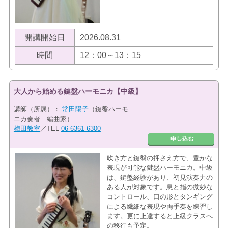
開講開始日
2026.08.31
時間
12：00～13：15
大人から始める鍵盤ハーモニカ【中級】
講師（所属）：
常田陽子
（鍵盤ハーモ
ニカ奏者 編曲家）
梅田教室
／TEL
06-6361-6300
吹き方と鍵盤の押さえ方で、豊かな
表現が可能な鍵盤ハーモニカ。中級
は、鍵盤経験があり、初見演奏力の
ある人が対象です。息と指の微妙な
コントロール、口の形とタンギング
による繊細な表現や両手奏を練習し
ます。更に上達すると上級クラスへ
の移行も予定。