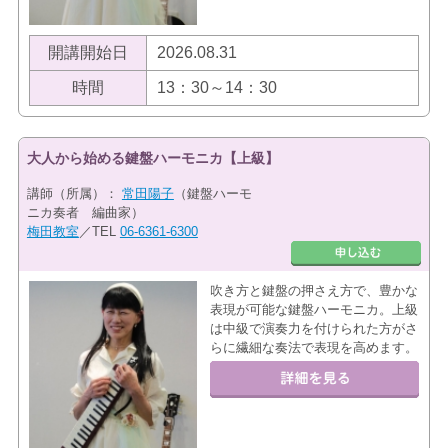
開講開始日
2026.08.31
時間
13：30～14：30
大人から始める鍵盤ハーモニカ【上級】
講師（所属）：
常田陽子
（鍵盤ハーモ
ニカ奏者 編曲家）
梅田教室
／TEL
06-6361-6300
吹き方と鍵盤の押さえ方で、豊かな
表現が可能な鍵盤ハーモニカ。上級
は中級で演奏力を付けられた方がさ
らに繊細な奏法で表現を高めます。