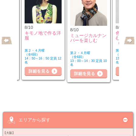
8/10
8/12
8/10
のウクレ
キモノ地で作る洋
色のチカ
ミュージカルナン
服
むカラー
バーを楽しむ
（第2水
第２・４月曜
第２水曜
第２・４月曜
（全6回）
（全3回）
（全6回）
20 定員 6
14：50～16：50 定員 12
13：00～14：
13：00～14：30 定員 10
名
名
名
詳細を見る
細を見る
詳細を見る
詳
エリアから探す
【大阪】