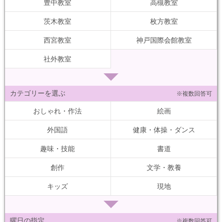
豊中教室
高槻教室
茨木教室
枚方教室
西宮教室
神戸国際会館教室
社外教室
カテゴリーを選ぶ
※複数回答可
おしゃれ・作法
絵画
外国語
健康・体操・ダンス
趣味・技能
書道
創作
文学・教養
キッズ
現地
曜日の指定
※複数回答可