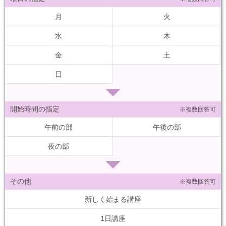
月
火
水
木
金
土
日
開始時間の指定
※複数回答可
午前の部
午後の部
夜の部
その他
※複数回答可
新しく始まる講座
1日講座