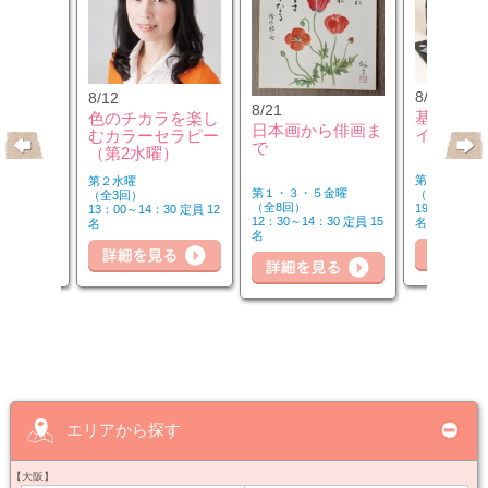
8/21
8/12
8/21
基本のチ
クセサリ
色のチカラを楽し
日本画から俳画ま
イン講座
ンジ＆リ
むカラーセラピー
で
座
（第2水曜）
第３金曜
第２水曜
第１・３・５金曜
（全3回）
（全3回）
（全8回）
19：00～20：
30 定員 8
13：00～14：30 定員 12
詳
12：30～14：30 定員 15
名
名
名
細を見る
詳細を見る
詳細を見る
エリアから探す
【大阪】