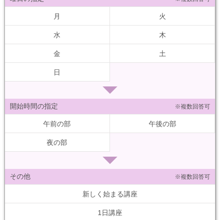
月
火
水
木
金
土
日
開始時間の指定
※複数回答可
午前の部
午後の部
夜の部
その他
※複数回答可
新しく始まる講座
1日講座