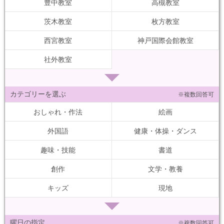
豊中教室
高槻教室
茨木教室
枚方教室
西宮教室
神戸国際会館教室
社外教室
カテゴリーを選ぶ
※複数回答可
おしゃれ・作法
絵画
外国語
健康・体操・ダンス
趣味・技能
書道
創作
文学・教養
キッズ
現地
曜日の指定
※複数回答可