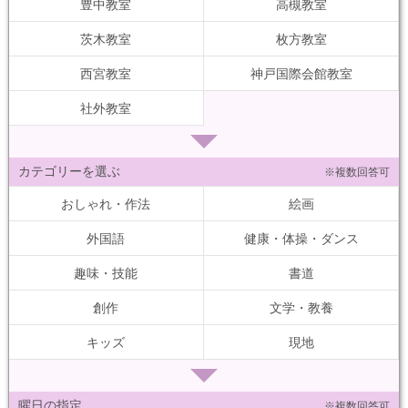
豊中教室
高槻教室
茨木教室
枚方教室
西宮教室
神戸国際会館教室
社外教室
カテゴリーを選ぶ
※複数回答可
おしゃれ・作法
絵画
外国語
健康・体操・ダンス
趣味・技能
書道
創作
文学・教養
キッズ
現地
曜日の指定
※複数回答可