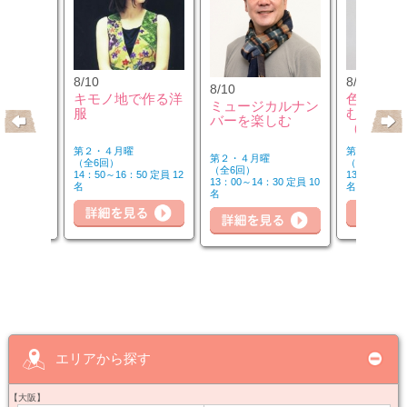
8/10
8/12
8/10
クセサリ
キモノ地で作る洋
色のチカ
ミュージカルナン
ンジ＆リ
服
むカラー
バーを楽しむ
座
（第2水
第２・４月曜
第２水曜
第２・４月曜
（全6回）
（全3回）
（全6回）
30 定員 8
14：50～16：50 定員 12
13：00～14：
13：00～14：30 定員 10
名
名
名
細を見る
詳細を見る
詳細を見る
詳
エリアから探す
【大阪】