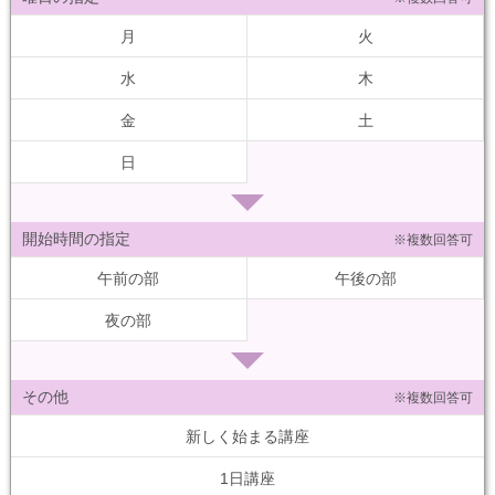
月
火
水
木
金
土
日
開始時間の指定
※複数回答可
午前の部
午後の部
夜の部
その他
※複数回答可
新しく始まる講座
1日講座