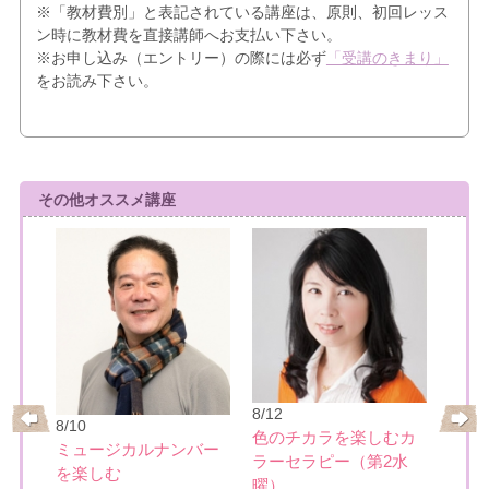
※「教材費別」と表記されている講座は、原則、初回レッス
ン時に教材費を直接講師へお支払い下さい。
※お申し込み（エントリー）の際には必ず
「受講のきまり」
をお読み下さい。
その他オススメ講座
8/17
大人
8/12
リー
8/10
めぐ
色のチカラを楽しむカ
ミュージカルナンバー
ラーセラピー（第2水
を楽しむ
詳細を見る
曜）