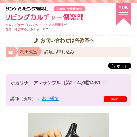
RIZAPグループ
の
サンケイリビング新聞社
が
企画・運営する
カルチャースクール
お問い合わせは各教室へ
梅田教室
講座お申し込み
オカリナ アンサンブル（第2・4水曜14:50～）
講師（所属）：
木下香苗
開講中