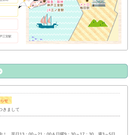
戸三宮駅
知らせ
つきまして
 平日13：00～21：00＆日曜9：30～17：30 週3～5日