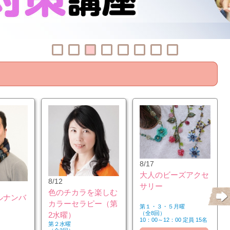
8/17
大人のビーズアクセ
8/12
サリー
色のチカラを楽しむ
ルナンバ
カラーセラピー（第
第１・３・５月曜
（全8回）
2水曜）
10：00～12：00 定員 15名
第２水曜