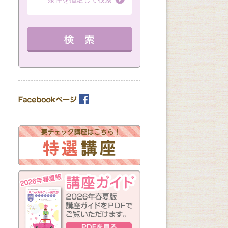
（全8回）
（全1回）
（全3回）
詳細を見る
10：00～11：30 定員 15名
12：30～14：30 定員 3名
12：30～14：30 
教室を選ぶ
詳細を見る
を見る
カテゴリーを選ぶ
曜日の指定
月
火
水
木
金
土
日
（※複数回答可）
開始時間の指定
午前の部
午後の部
夜の部
（※複数回答可）