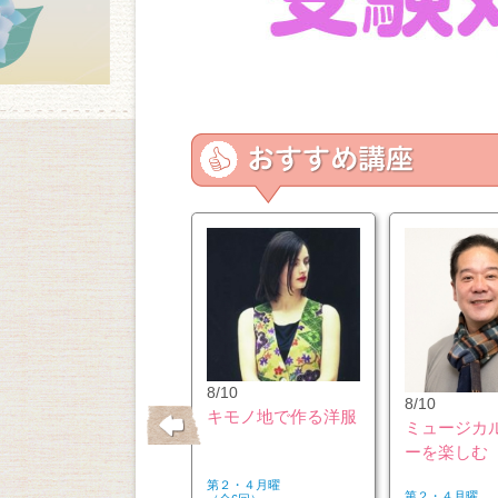
10/26
8/10
8/10
はじめてのウクレレ
キモノ地で作る洋服
ミュージカ
ーを楽しむ
第２・４月曜
第２・４月曜
第２・４月曜