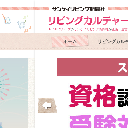
RIZAPグループ
の
サンケイリビング新聞社
が
企画・運営
ホーム
リビングカル