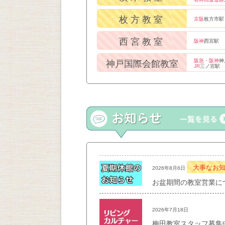
枚方教室
京阪
枚方市駅
西宮教室
阪神
西宮駅
阪急・阪神
神
神戸国際会館教室
JR
三ノ宮駅
大事なお
2026年8月6日
お盆期間の教室営業に
2026年7月18日
梅田教室スタッフ募集中！