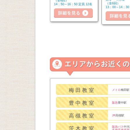
（全6回）
（全6回）
（全6回）
14：50～16：20 定員 6名
14：50～16：50 定員 12名
細を見る
13：00～14：30
詳細を見る
詳細を見る
梅田教室
メトロ
梅田駅
豊中教室
阪急
豊中駅
高槻教室
JR
高槻駅
阪急バス
中河
茨木教室
名神高速道路