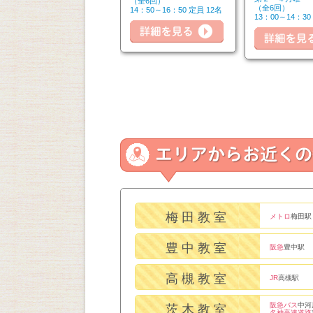
（全4回）
（全6回）
詳細を見る
（全6回）
12：30～14：30 定員 8名
14：50～16：50 定員 12名
13：00～14：30
詳細を見る
細を見る
梅田教室
メトロ
梅田駅
豊中教室
阪急
豊中駅
高槻教室
JR
高槻駅
阪急バス
中河
茨木教室
名神高速道路