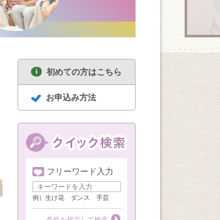
初めての方はこちら
お申込み方法
フリーワード入力
8/21
8/21
8/21
基本のチーズ＆ワイ
こども水彩画
日本画から俳画まで
ン講座
（小４以上）
例）生け花 ダンス 手芸
第３金曜
第１・３金曜
条件を指定して検索