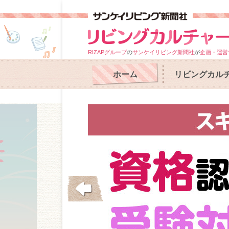
RIZAPグループ
の
サンケイリビング新聞社
が
企画・運営
ホーム
リビングカル