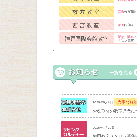
枚方教室
京阪
枚方市駅
西宮教室
阪神
西宮駅
阪急・阪神
神
神戸国際会館教室
JR
三ノ宮駅
大事なお
2026年8月6日
お盆期間の教室営業に
2026年7月18日
梅田教室スタッフ募集中！