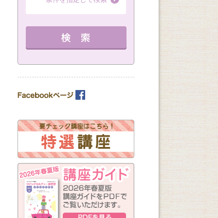
（全3回）
第１・３・５金曜
（全6回）
19：00～20：30 定員 16名
（全8回）
16：45～18：15 
12：30～14：30 定員 15名
教室を選ぶ
を見る
詳細を見る
詳細を見る
カテゴリーを選ぶ
曜日の指定
月
火
水
木
金
土
日
（※複数回答可）
開始時間の指定
午前の部
午後の部
夜の部
（※複数回答可）