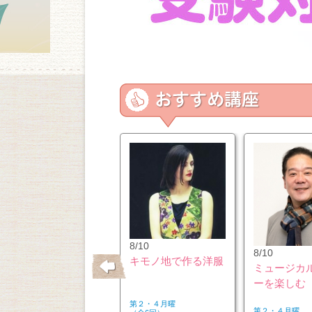
11/20
8/10
8/10
パールアクセサリー
キモノ地で作る洋服
ミュージカ
のアレンジ＆リメイ
ーを楽しむ
ク講座
第３金曜
第２・４月曜
第２・４月曜