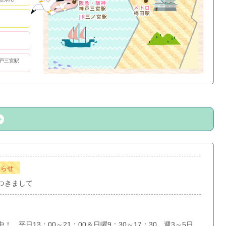
戸三宮駅
知らせ
つきまして
 平日13：00～21：00＆日曜9：30～17：30 週3～5日