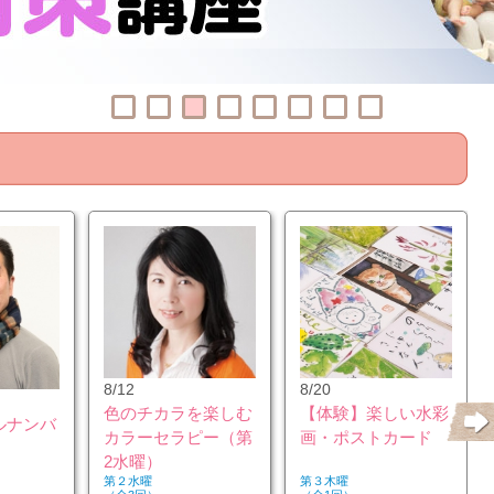
8/12
8/20
色のチカラを楽しむ
【体験】楽しい水彩
ルナンバ
カラーセラピー（第
画・ポストカード
2水曜）
第２水曜
第３木曜