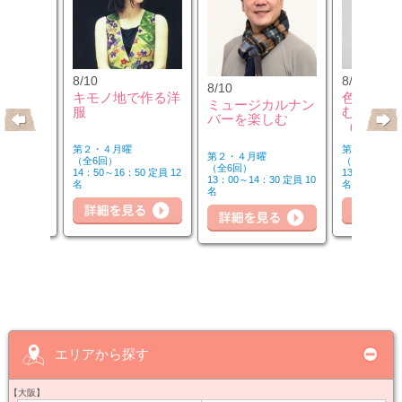
8/10
8/12
8/10
のウクレ
キモノ地で作る洋
色のチカ
ミュージカルナン
服
むカラー
バーを楽しむ
（第2水
第２・４月曜
第２水曜
第２・４月曜
（全6回）
（全3回）
（全6回）
20 定員 6
14：50～16：50 定員 12
13：00～14：
13：00～14：30 定員 10
名
名
名
詳細を見る
細を見る
詳
詳細を見る
エリアから探す
【大阪】