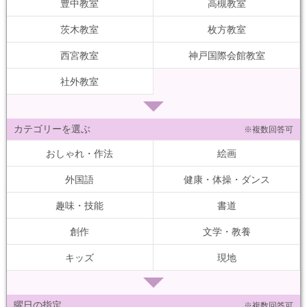
豊中教室
高槻教室
茨木教室
枚方教室
西宮教室
神戸国際会館教室
社外教室
カテゴリーを選ぶ
※複数回答可
おしゃれ・作法
絵画
外国語
健康・体操・ダンス
趣味・技能
書道
創作
文学・教養
キッズ
現地
曜日の指定
※複数回答可