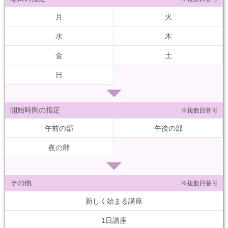
月
火
水
木
金
土
日
開始時間の指定
※複数回答可
午前の部
午後の部
夜の部
その他
※複数回答可
新しく始まる講座
1日講座