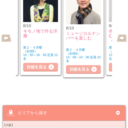
8/10
8/12
8/10
クセサリ
キモノ地で作る洋
色のチカ
ミュージカルナン
ンジ＆リ
服
むカラー
バーを楽しむ
座
（第2水
第２・４月曜
第２水曜
第２・４月曜
（全6回）
（全3回）
（全6回）
30 定員 8
14：50～16：50 定員 12
13：00～14：
13：00～14：30 定員 10
名
名
名
細を見る
詳細を見る
詳細を見る
詳
エリアから探す
【大阪】