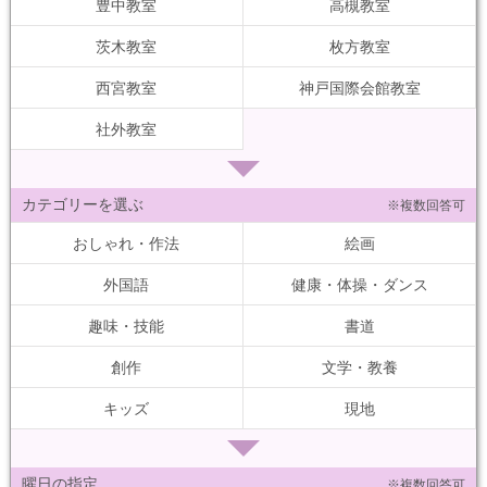
豊中教室
高槻教室
茨木教室
枚方教室
西宮教室
神戸国際会館教室
社外教室
カテゴリーを選ぶ
※複数回答可
おしゃれ・作法
絵画
外国語
健康・体操・ダンス
趣味・技能
書道
創作
文学・教養
キッズ
現地
曜日の指定
※複数回答可