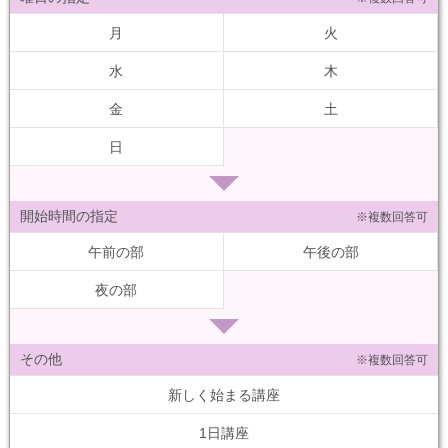
月
火
水
木
金
土
日
開始時間の指定
※複数回答可
午前の部
午後の部
夜の部
その他
※複数回答可
新しく始まる講座
1日講座