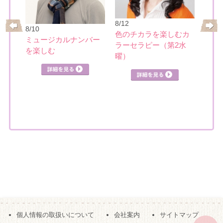
8/17
大人
8/12
リー
8/10
めぐ
色のチカラを楽しむカ
ミュージカルナンバー
ラーセラピー（第2水
を楽しむ
詳細を見る
曜）
詳細を見る
見る
個人情報の取扱いについて
会社案内
サイトマップ