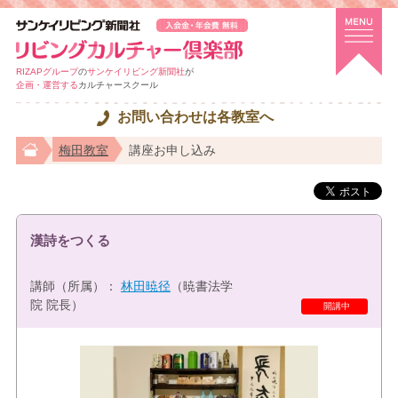
RIZAPグループ
の
サンケイリビング新聞社
が
企画・運営する
カルチャースクール
お問い合わせは各教室へ
梅田教室
講座お申し込み
漢詩をつくる
講師（所属）：
林田暁径
（暁書法学
院 院長）
特選講座
開講中