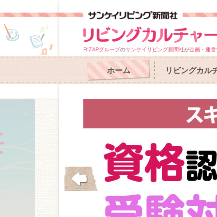
RIZAPグループ
の
サンケイリビング新聞社
が
企画・運営
ホーム
リビングカル