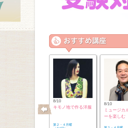
10/26
8/10
8/10
はじめてのウクレレ
キモノ地で作る洋服
ミュージカ
ーを楽しむ
第２・４月曜
第２・４月曜
第２・４月曜