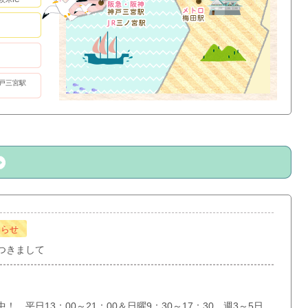
戸三宮駅
知らせ
つきまして
 平日13：00～21：00＆日曜9：30～17：30 週3～5日