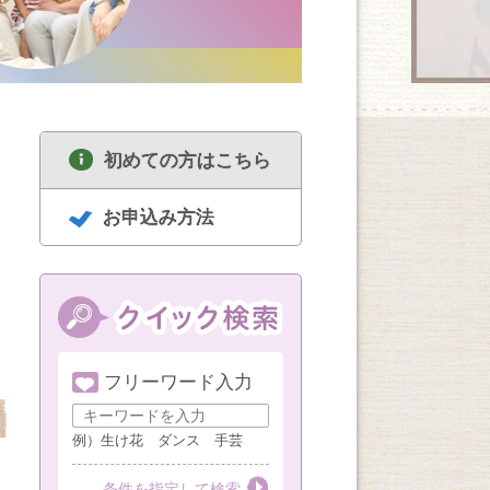
初めての方はこちら
お申込み方法
フリーワード入力
8/18
8/18
8/19
セルフリセットヨガ
中高年のための囲碁
ハンドメイド
女性限定（1・3・5
講座 経験者
例）生け花 ダンス 手芸
週火曜AM）
第１・３・５火曜
第３火曜
第３水曜
条件を指定して検索