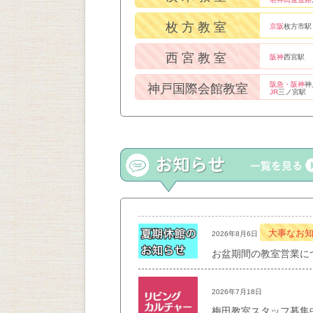
枚方教室
京阪
枚方市駅
西宮教室
阪神
西宮駅
阪急・阪神
神
神戸国際会館教室
JR
三ノ宮駅
大事なお
2026年8月6日
お盆期間の教室営業に
2026年7月18日
梅田教室スタッフ募集中！