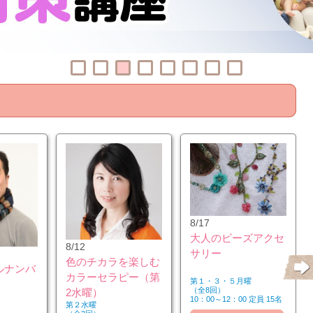
8/17
大人のビーズアクセ
8/12
サリー
色のチカラを楽しむ
ルナンバ
カラーセラピー（第
第１・３・５月曜
（全8回）
2水曜）
10：00～12：00 定員 15名
第２水曜