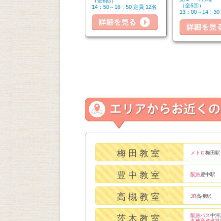
（全6回）
（全6回）
（全6回）
14：50～16：20 定員 6名
14：50～16：50 定員 12名
細を見る
13：00～14：30
詳細を見る
詳細を見る
梅田教室
メトロ
梅田駅
豊中教室
阪急
豊中駅
高槻教室
JR
高槻駅
阪急バス
中河
茨木教室
名神高速道路