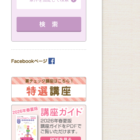
（全8回）
（全1回）
（全3回）
詳細を見る
10：00～11：30 定員 15名
12：30～14：30 定員 3名
12：30～14：30 
教室を選ぶ
詳細を見る
を見る
カテゴリーを選ぶ
曜日の指定
月
火
水
木
金
土
日
（※複数回答可）
開始時間の指定
午前の部
午後の部
夜の部
（※複数回答可）