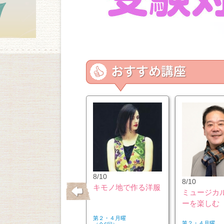
10/26
8/10
8/10
はじめてのウクレレ
キモノ地で作る洋服
ミュージカ
ーを楽しむ
第２・４月曜
第２・４月曜
第２・４月曜