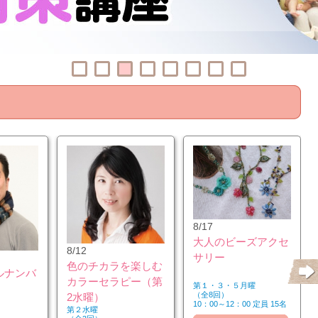
8/17
大人のビーズアクセ
8/12
サリー
色のチカラを楽しむ
ルナンバ
カラーセラピー（第
第１・３・５月曜
（全8回）
2水曜）
10：00～12：00 定員 15名
第２水曜