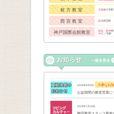
枚方教室
京阪
枚方市駅
西宮教室
阪神
西宮駅
阪急・阪神
神
神戸国際会館教室
JR
三ノ宮駅
大事なお
2026年8月6日
お盆期間の教室営業に
2026年7月18日
梅田教室スタッフ募集中！