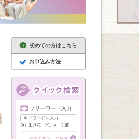
初めての方はこちら
お申込み方法
フリーワード入力
8/18
8/18
8/19
セルフリセットヨガ
中高年のための囲碁
ハンドメイド
女性限定（1・3・5
講座 経験者
例）生け花 ダンス 手芸
週火曜AM）
第１・３・５火曜
第３火曜
第３水曜
条件を指定して検索