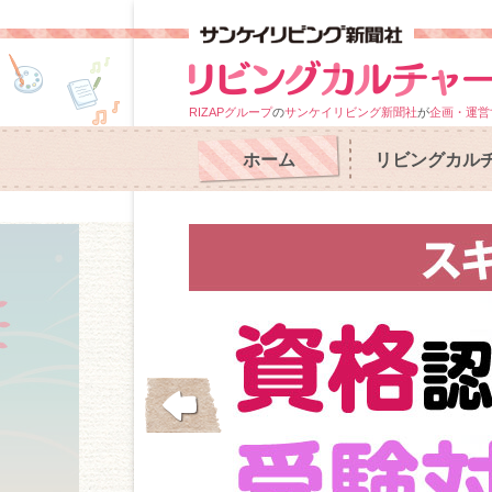
RIZAPグループ
の
サンケイリビング新聞社
が
企画・運営
ホーム
リビングカル