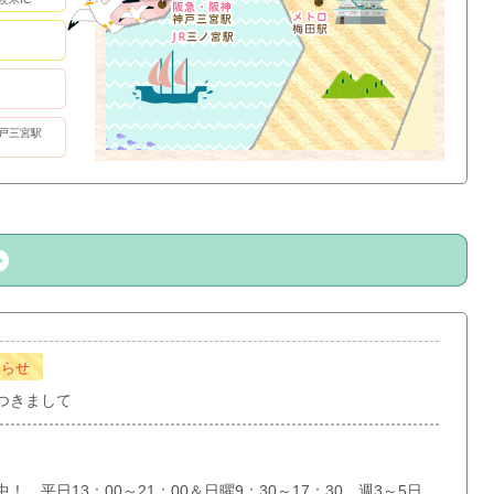
戸三宮駅
知らせ
つきまして
 平日13：00～21：00＆日曜9：30～17：30 週3～5日