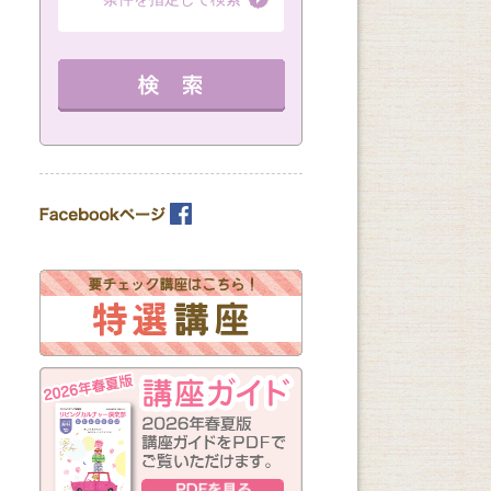
（全8回）
（全1回）
（全3回）
詳細を見る
詳細を見る
10：00～11：30 定員 15名
12：30～14：30 定員 3名
12：30～14：30 
教室を選ぶ
を見る
カテゴリーを選ぶ
曜日の指定
月
火
水
木
金
土
日
（※複数回答可）
開始時間の指定
午前の部
午後の部
夜の部
（※複数回答可）