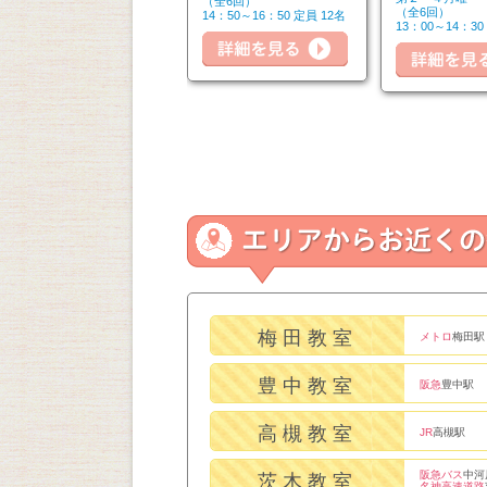
（全6回）
（全6回）
（全6回）
14：50～16：20 定員 6名
14：50～16：50 定員 12名
13：00～14：30
詳細を見る
詳細を見る
細を見る
梅田教室
メトロ
梅田駅
豊中教室
阪急
豊中駅
高槻教室
JR
高槻駅
阪急バス
中河
茨木教室
名神高速道路