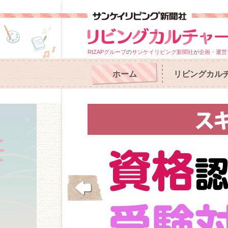
RIZAPグループ
の
サンケイリビング新聞社
が
企画・運営
ホーム
リビングカル