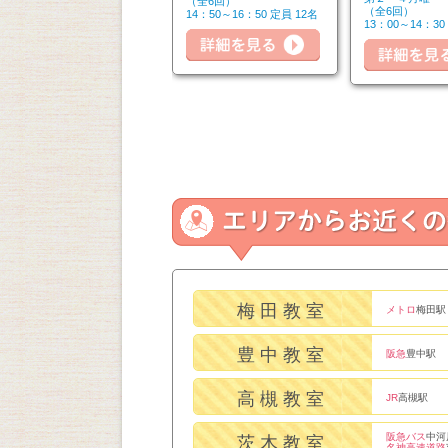
（全6回）
（全6回）
（全6回）
14：50～16：20 定員 6名
14：50～16：50 定員 12名
細を見る
13：00～14：30
詳細を見る
詳細を見る
梅田教室
メトロ
梅田駅
豊中教室
阪急
豊中駅
高槻教室
JR
高槻駅
阪急バス
中河
茨木教室
名神高速道路