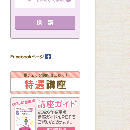
（全8回）
（全1回）
（全3回）
詳細を見る
10：00～11：30 定員 15名
12：30～14：30 定員 3名
12：30～14：30 
教室を選ぶ
詳細を見る
を見る
カテゴリーを選ぶ
曜日の指定
月
火
水
木
金
土
日
（※複数回答可）
開始時間の指定
午前の部
午後の部
夜の部
（※複数回答可）