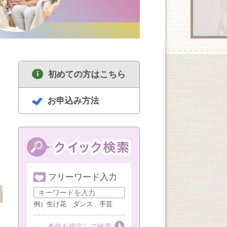
初めての方はこちら
お申込み方法
フリーワード入力
8/18
8/18
8/19
セルフリセットヨガ
中高年のための囲碁
ハンドメイド
女性限定（1・3・5
講座 経験者
例）生け花 ダンス 手芸
週火曜AM）
第１・３・５火曜
第３火曜
第３水曜
条件を指定して検索