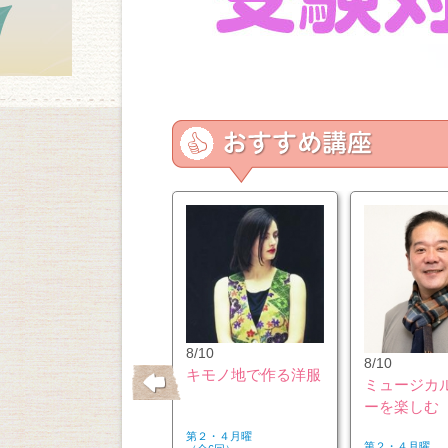
10/26
8/10
8/10
はじめてのウクレレ
キモノ地で作る洋服
ミュージカ
ーを楽しむ
第２・４月曜
第２・４月曜
第２・４月曜