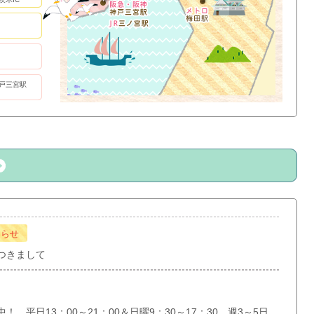
戸三宮駅
知らせ
つきまして
 平日13：00～21：00＆日曜9：30～17：30 週3～5日