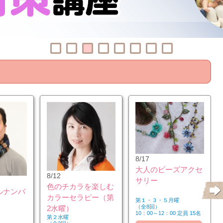
8/17
大人のビーズアクセ
8/12
サリー
色のチカラを楽しむ
ルナンバ
カラーセラピー（第
第１・３・５月曜
（全8回）
2水曜）
10：00～12：00 定員 15名
第２水曜