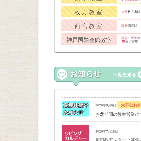
枚方教室
京阪
枚方市駅
西宮教室
阪神
西宮駅
阪急・阪神
神
神戸国際会館教室
JR
三ノ宮駅
大事なお
2026年8月6日
お盆期間の教室営業に
2026年7月18日
梅田教室スタッフ募集中！