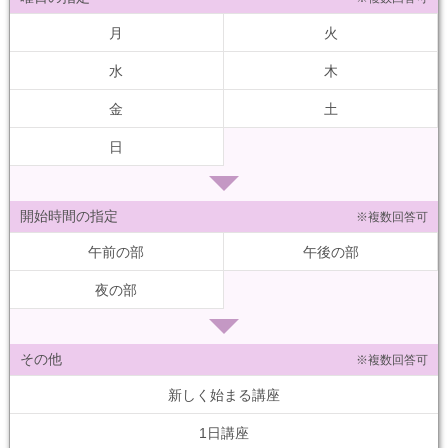
月
火
水
木
金
土
日
開始時間の指定
※複数回答可
午前の部
午後の部
夜の部
その他
※複数回答可
新しく始まる講座
1日講座