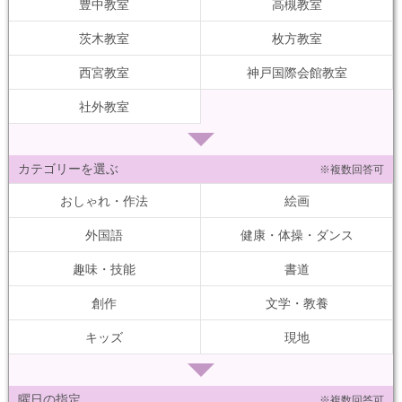
豊中教室
高槻教室
茨木教室
枚方教室
西宮教室
神戸国際会館教室
社外教室
カテゴリーを選ぶ
※複数回答可
おしゃれ・作法
絵画
外国語
健康・体操・ダンス
趣味・技能
書道
創作
文学・教養
キッズ
現地
曜日の指定
※複数回答可