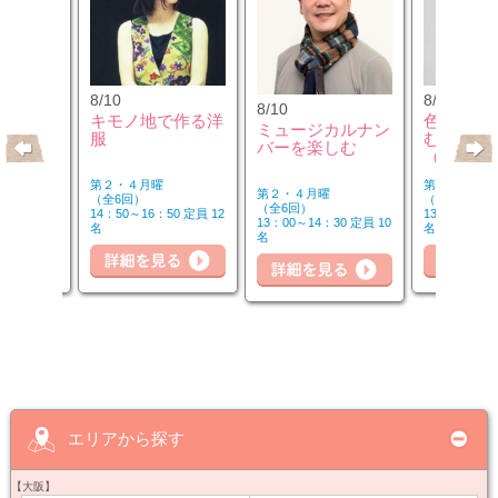
8/10
8/12
8/10
クセサリ
キモノ地で作る洋
色のチカ
ミュージカルナン
ンジ＆リ
服
むカラー
バーを楽しむ
座
（第2水
第２・４月曜
第２水曜
第２・４月曜
（全6回）
（全3回）
（全6回）
30 定員 8
14：50～16：50 定員 12
13：00～14：
13：00～14：30 定員 10
名
名
名
細を見る
詳細を見る
詳細を見る
詳
エリアから探す
【大阪】