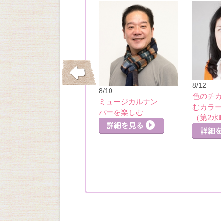
10/15
8/12
8/10
垂水・舞子の洋館
色のチ
ミュージカルナン
めぐり・五色山洋
むカラ
バーを楽しむ
館
細を見る
詳細を見る
（第2水
詳細を見る