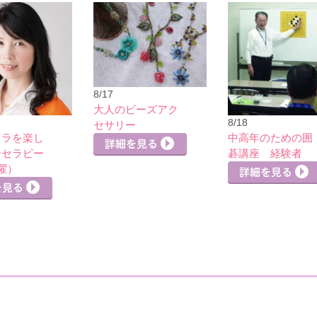
8/17
大人のビーズアク
8/18
セサリー
カラを楽し
中高年のための囲
ーセラピー
碁講座 経験者
曜）
詳細を見る
詳細を見る