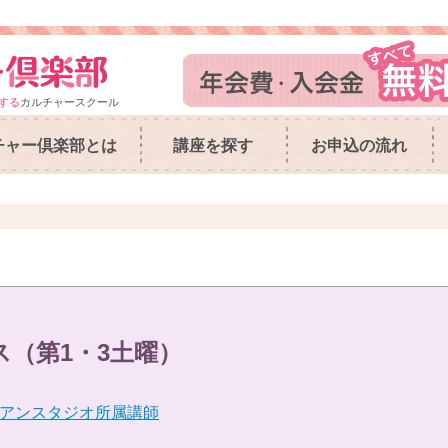
する
カルチャースクール
チャー倶楽部とは
講座を探す
お申込の流れ
ス（第1・3土曜）
アンスタジオ所属講師