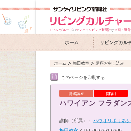
RIZAPグループ
の
サンケイリビング新聞社
が
企画・運営
ホーム
リビングカル
ホーム
梅田教室
講座お申し込み
このページを印刷する
特選講座
開講中
ハワイアン フラダン
講師（所属）：
ハウオリポリネシ
梅田教室
／TEL
06-6361-6300