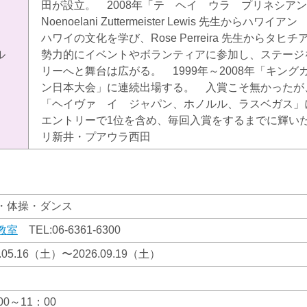
田が設立。 2008年「テ ヘイ ウラ プリネシ
Noenoelani Zuttermeister Lewis 先生から
ハワイの文化を学び、Rose Perreira 先生から
ル
勢力的にイベントやボランティアに参加し、ステージ
リーへと舞台は広がる。 1999年～2008年「キン
ン日本大会」に連続出場する。 入賞こそ無かったが、
「ヘイヴァ イ ジャパン、ホノルル、ラスベガス」
エントリーで1位を含め、毎回入賞をするまでに輝い
リ新井・プアウラ西田
・体操・ダンス
教室
TEL:
06-6361-6300
6.05.16（土）〜2026.09.19（土）
00～11：00