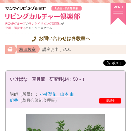
RIZAPグループ
の
サンケイリビング新聞社
が
企画・運営する
カルチャースクール
お問い合わせは各教室へ
梅田教室
講座お申し込み
いけばな 草月流 研究科(14：50～）
講師（所属）：
小林梨花、山本 由
紀香
（草月会師範会理事）
特選講座
開講中