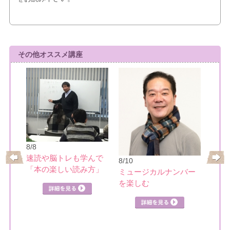
その他オススメ講座
8/8
8/12
速読や脳トレも学んで
8/10
めぐ
色の
「本の楽しい読み方」
ミュージカルナンバー
ラー
を楽しむ
詳細を見る
曜）
見る
詳細を見る