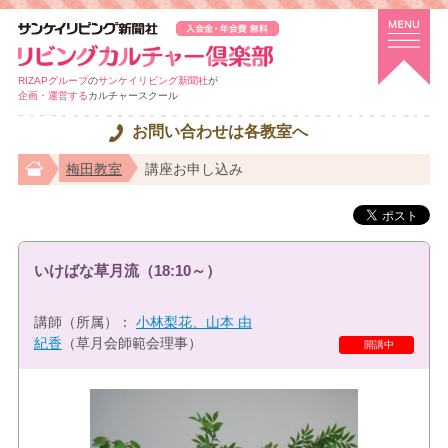
RIZAPグループ
の
サンケイリビング新聞社
が
企画・運営する
カルチャースクール
お問い合わせは各教室へ
梅田教室
講座お申し込み
いけばな草月流（18:10～）
講師（所属）：
小林梨花、山本 由
紀香
（草月会師範会理事）
特選講座
開講中