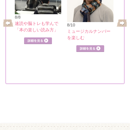
8/8
8/12
速読や脳トレも学んで
8/10
めぐ
色の
「本の楽しい読み方」
ミュージカルナンバー
ラー
を楽しむ
詳細を見る
曜）
見る
詳細を見る